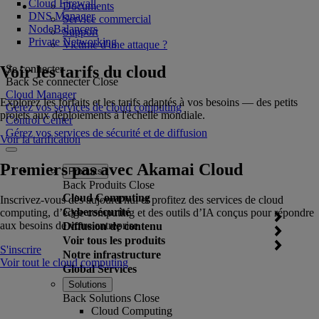
Cloud Firewall
Documents
DNS Manager
Service commercial
NodeBalancers
Support
Private Networking
Victime d'une attaque ?
Voir les tarifs du cloud
Se connecter
Back
Se connecter
Close
Cloud Manager
Explorez les forfaits et les tarifs adaptés à vos besoins — des petits
Gérez vos services de cloud computing
projets aux déploiements à l'échelle mondiale.
Control Center
Gérez vos services de sécurité et de diffusion
Voir la tarification
Premiers pas avec Akamai Cloud
Produits
Back
Produits
Close
Cloud Computing
Inscrivez-vous dès aujourd’hui et profitez des services de cloud
Cybersécurité
computing, d’edge computing et des outils d’IA conçus pour répondre
aux besoins de votre entreprise.
Diffusion de contenu
Voir tous les produits
S'inscrire
Notre infrastructure
Voir tout le cloud computing
Global Services
Solutions
Back
Solutions
Close
Cloud Computing