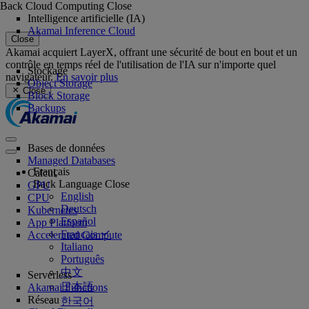
Back
Cloud Computing
Close
Intelligence artificielle (IA)
Akamai Inference Cloud
Close
Akamai acquiert LayerX, offrant une sécurité de bout en bout et un
contrôle en temps réel de l'utilisation de l'IA sur n'importe quel
Stockage
navigateur.
En savoir plus
Object Storage
Close
Block Storage
Backups
Bases de données
Managed Databases
Français
Calcul
Back
Language
Close
GPU
English
CPU
Deutsch
Kubernetes
Español
App Platform
Français
Accelerated Compute
Italiano
Português
中文
Serverless
日本語
Akamai Functions
Réseau
한국어