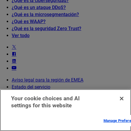
¿Qué es la ciberseguridad?
¿Qué es un ataque DDoS?
¿Qué es la microsegmentación?
¿Qué es WAAP?
¿Qué es la seguridad Zero Trust?
Ver todo
Aviso legal para la región de EMEA
Estado del servicio
Contáctanos
Your cookie choices and AI
settings for this website
Español
Back
Language
Close
Manage Prefer
English