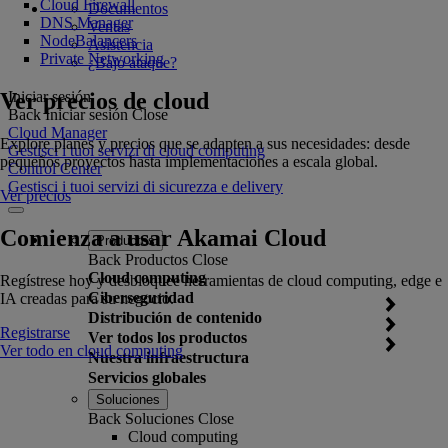
Cloud Firewall
Documentos
DNS Manager
Ventas
NodeBalancers
Asistencia
Private Networking
¿Bajo ataque?
Ver precios de cloud
Iniciar sesión
Back
Iniciar sesión
Close
Cloud Manager
Explore planes y precios que se adapten a sus necesidades: desde
Gestisci i tuoi servizi di cloud computing
pequeños proyectos hasta implementaciones a escala global.
Control Center
Gestisci i tuoi servizi di sicurezza e delivery
Ver precios
Comienza a usar Akamai Cloud
Productos
Back
Productos
Close
Cloud computing
Regístrese hoy y desbloquee herramientas de cloud computing, edge e
Ciberseguridad
IA creadas para su negocio.
Distribución de contenido
Registrarse
Ver todos los productos
Ver todo en cloud computing
Nuestra infraestructura
Servicios globales
Soluciones
Back
Soluciones
Close
Cloud computing