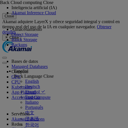
Back
Cloud computing
Close
Inteligencia artificial (IA)
Akamai Inference Cloud
Close
Akamai adquiere LayerX y ofrece seguridad integral y control en
tiempo real del uso de la IA en cualquier navegador.
Obtener
Almacenamiento
detalles
Object Storage
Close
Block Storage
Backups
Bases de datos
Managed Databases
Español
Cómputo
Back
Language
Close
GPU
English
CPU
Deutsch
Kubernetes
Español
App Platform
Français
Accelerated Compute
Italiano
Português
中文
Serverless
日本語
Akamai Functions
Redes
한국어