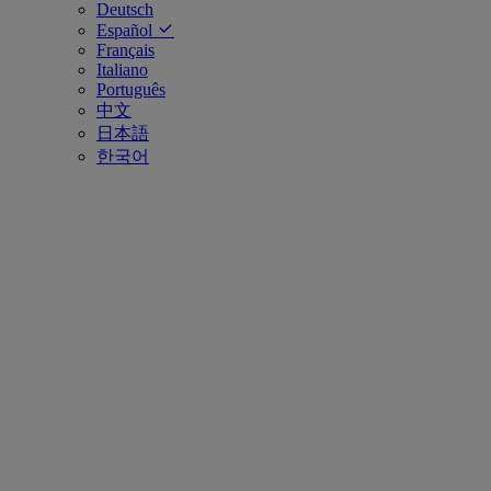
Deutsch
Español
Français
Italiano
Português
中文
日本語
한국어