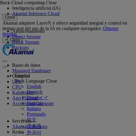
Back
Cloud computing
Close
Inteligencia artificial (IA)
Akamai Inference Cloud
Close
Akamai adquiere LayerX y ofrece seguridad integral y control en
tiempo real del uso de la IA en cualquier navegador.
Obtener
Almacenamiento
detalles
Object Storage
Close
Block Storage
Backups
Bases de datos
Managed Databases
Español
Cómputo
Back
Language
Close
GPU
English
CPU
Deutsch
Kubernetes
Español
App Platform
Français
Accelerated Compute
Italiano
Português
中文
Serverless
日本語
Akamai Functions
Redes
한국어