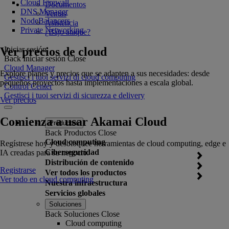
Cloud Firewall
Documentos
DNS Manager
Ventas
NodeBalancers
Asistencia
Private Networking
¿Bajo ataque?
Ver precios de cloud
Iniciar sesión
Back
Iniciar sesión
Close
Cloud Manager
Explore planes y precios que se adapten a sus necesidades: desde
Gestisci i tuoi servizi di cloud computing
pequeños proyectos hasta implementaciones a escala global.
Control Center
Gestisci i tuoi servizi di sicurezza e delivery
Ver precios
Comienza a usar Akamai Cloud
Productos
Back
Productos
Close
Cloud computing
Regístrese hoy y desbloquee herramientas de cloud computing, edge e
Ciberseguridad
IA creadas para su negocio.
Distribución de contenido
Registrarse
Ver todos los productos
Ver todo en cloud computing
Nuestra infraestructura
Servicios globales
Soluciones
Back
Soluciones
Close
Cloud computing