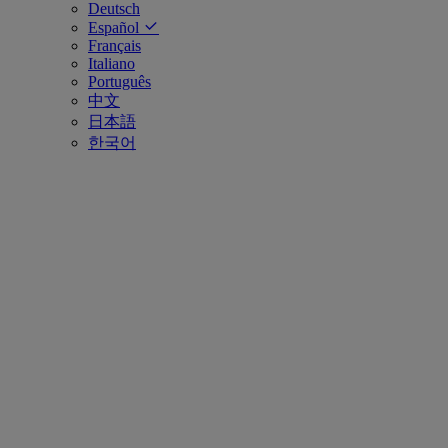
Deutsch
Español
Français
Italiano
Português
中文
日本語
한국어