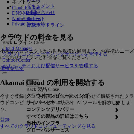
ネットワーク
ドキュメント
Cloud Firewall
お問い合わせ
DNS Manager
NodeBalancers
サポート
Private Networking
脅威ホットライン
クラウドの料金を見る
ログイン
Back
ログイン
Close
Cloud Manager
小さなプロジェクトから世界規模の展開まで、お客様のニーズ
クラウドコンピューティングサービスを管理する
に合わせたプランと料金をご覧ください。
Control Center
セキュリティおよび配信サービスを管理する
価格を見る
Akamai Cloud の利用を開始する
製品
Back
製品
Close
クラウドコンピューティング
今すぐ登録して、お客様のビジネスに合わせて構築されたクラ
ウドコンピューティング、エッジ、AI ツールを解放しましょ
サイバーセキュリティ
う。
コンテンツデリバリー
すべての製品の詳細はこちら
登録
当社のインフラ
すべてのクラウドコンピューティングを見る
グローバルサービス