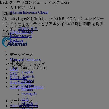
Back
クラウドコンピューティング
Close
人工知能（AI）
Akamai Inference Cloud
Close
AkamaiはLayerXを買収し、あらゆるブラウザにエンドツー
エンドのセキュリティとリアルタイムのAI利用制御を提供
ストレージ
します。
詳細を見る
Object Storage
Close
Block Storage
Backups
データベース
Managed Databases
日本語
コンピューティング
Back
Language
Close
GPU
English
CPU
Deutsch
Kubernetes
Español
App Platform
Français
Accelerated Compute
Italiano
Português
中文
サーバーレス
日本語
Akamai Functions
한국어