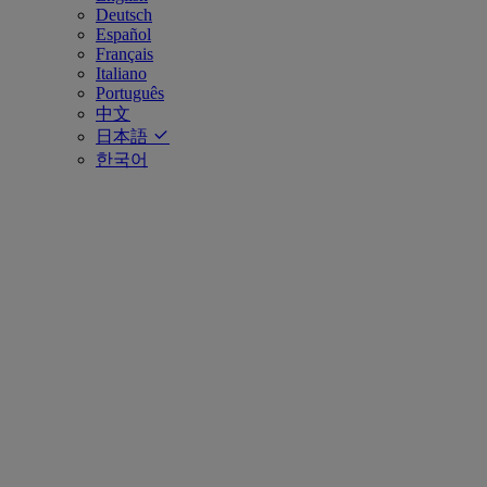
Deutsch
Español
Français
Italiano
Português
中文
日本語
한국어