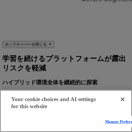
ポップオーバーを閉じる
学習を続けるプラットフォームが露出
リスクを軽減
ハイブリッド環境全体を継続的に探索
IT、クラウド、OT、AIのワークロードをリアルタイムに可
Your cookie choices and AI settings
視化して、セキュリティの隠れた盲点を排除します。
for this website
ポリシーの意思決定の精度を高めるインテリジェ
ンス
Manage Prefer