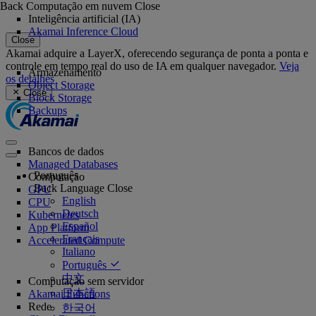
Back
Computação em nuvem
Close
Inteligência artificial (IA)
Akamai Inference Cloud
Close
Akamai adquire a LayerX, oferecendo segurança de ponta a ponta e
controle em tempo real do uso de IA em qualquer navegador.
Veja
Armazenamento
os detalhes
Object Storage
Close
Block Storage
Backups
Bancos de dados
Managed Databases
Português
Computação
Back
Language
Close
GPU
English
CPU
Deutsch
Kubernetes
Español
App Platform
Français
Accelerated Compute
Italiano
Português
中文
Computação sem servidor
日本語
Akamai Functions
Rede
한국어