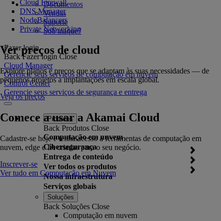
Cloud Firewall
Documentos
DNS Manager
Vendas
NodeBalancers
Suporte
Private Networking
Sob ataque?
Ver preços de cloud
Fazer login
Back
Fazer login
Close
Cloud Manager
Explore planos e preços que se adaptam às suas necessidades — de
Gerencie seus serviços de computação em nuvem
pequenos projetos a implantações em escala global.
Control Center
Gerencie seus serviços de segurança e entrega
Veja os preços
Comece a usar a Akamai Cloud
Produtos
Back
Produtos
Close
Computação em nuvem
Cadastre-se hoje e tenha acesso a ferramentas de computação em
Cibersegurança
nuvem, edge e IA criadas para o seu negócio.
Entrega de conteúdo
Inscrever-se
Ver todos os produtos
Ver tudo em Computação em Nuvem
Nossa infraestrutura
Serviços globais
Soluções
Back
Soluções
Close
Computação em nuvem