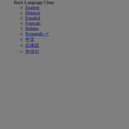
Back
Language
Close
English
Deutsch
Español
Français
Italiano
Português
中文
日本語
한국어