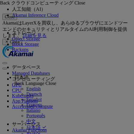
Back
クラウドコンピューティング
Close
人工知能（AI）
Akamai Inference Cloud
Close
AkamaiはLayerXを買収し、あらゆるブラウザにエンドツー
エンドのセキュリティとリアルタイムのAI利用制御を提供
ストレージ
します。
詳細を見る
Object Storage
Close
Block Storage
Backups
データベース
Managed Databases
日本語
コンピューティング
Back
Language
Close
GPU
English
CPU
Deutsch
Kubernetes
Español
App Platform
Français
Accelerated Compute
Italiano
Português
中文
サーバーレス
日本語
Akamai Functions
한국어