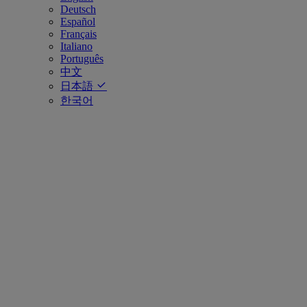
Deutsch
Español
Français
Italiano
Português
中文
日本語
한국어