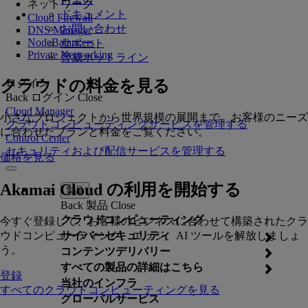
ネットワーク
ドキュメント
Cloud Firewall
お問い合わせ
DNS Manager
NodeBalancers
サポート
Private Networking
脅威ホットライン
クラウドの料金を見る
ログイン
Back
ログイン
Close
Cloud Manager
小さなプロジェクトから世界規模の展開まで、お客様のニーズ
クラウドコンピューティングサービスを管理する
に合わせたプランと料金をご覧ください。
Control Center
セキュリティおよび配信サービスを管理する
価格を見る
Akamai Cloud の利用を開始する
製品
Back
製品
Close
クラウドコンピューティング
今すぐ登録して、お客様のビジネスに合わせて構築されたクラ
ウドコンピューティング、エッジ、AI ツールを解放しましょ
サイバーセキュリティ
う。
コンテンツデリバリー
すべての製品の詳細はこちら
登録
当社のインフラ
すべてのクラウドコンピューティングを見る
グローバルサービス