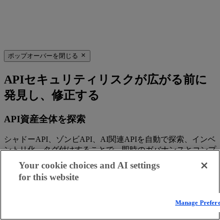
ポップオーバーを閉じる
APIセキュリティリスクが広がる前に
発見し、修正する
API資産全体を探索
シャドーAPI、ゾンビAPI、AI関連APIを自動で探索、インベ
ントリ化、タグ付けすることで、即時のガバナンスとコンプ
ライアンスを実現します。
Your cookie choices and AI settings
for this website
脆弱なAPIを特定
APIセキュリティのベストプラクティス
Manage Prefer
を用いて、OWASP API Top 10のすべてを含む、攻撃者が標