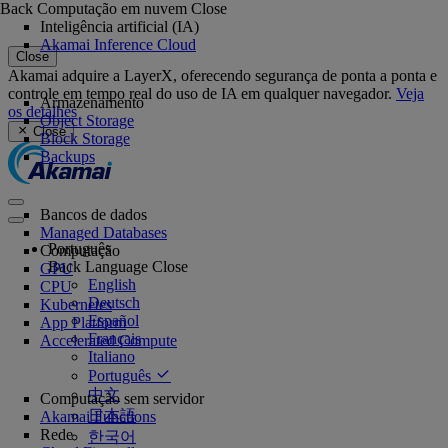
Back
Computação em nuvem
Close
Inteligência artificial (IA)
Akamai Inference Cloud
Close
Akamai adquire a LayerX, oferecendo segurança de ponta a ponta e
controle em tempo real do uso de IA em qualquer navegador.
Veja
Armazenamento
os detalhes
Object Storage
Close
Block Storage
Backups
Bancos de dados
Managed Databases
Português
Computação
Back
Language
Close
GPU
English
CPU
Deutsch
Kubernetes
Español
App Platform
Français
Accelerated Compute
Italiano
Português
中文
Computação sem servidor
日本語
Akamai Functions
Rede
한국어