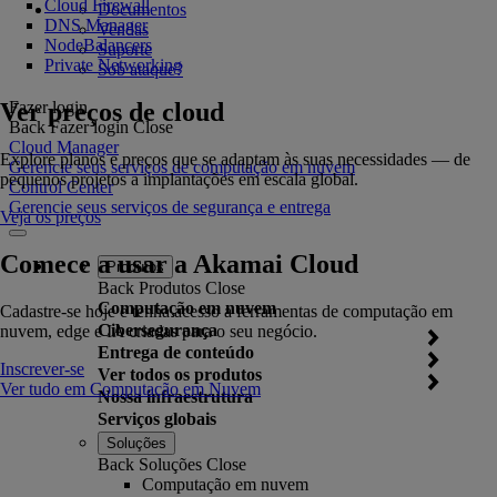
Cloud Firewall
Documentos
DNS Manager
Vendas
NodeBalancers
Suporte
Private Networking
Sob ataque?
Ver preços de cloud
Fazer login
Back
Fazer login
Close
Cloud Manager
Explore planos e preços que se adaptam às suas necessidades — de
Gerencie seus serviços de computação em nuvem
pequenos projetos a implantações em escala global.
Control Center
Gerencie seus serviços de segurança e entrega
Veja os preços
Comece a usar a Akamai Cloud
Produtos
Back
Produtos
Close
Computação em nuvem
Cadastre-se hoje e tenha acesso a ferramentas de computação em
Cibersegurança
nuvem, edge e IA criadas para o seu negócio.
Entrega de conteúdo
Inscrever-se
Ver todos os produtos
Ver tudo em Computação em Nuvem
Nossa infraestrutura
Serviços globais
Soluções
Back
Soluções
Close
Computação em nuvem