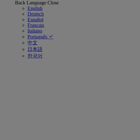
Back
Language
Close
English
Deutsch
Español
Français
Italiano
Português
中文
日本語
한국어