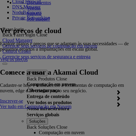
Cloud Firewall
Documentos
DNS Manager
Vendas
NodeBalancers
Suporte
Private Networking
Sob ataque?
Ver preços de cloud
Fazer login
Back
Fazer login
Close
Cloud Manager
Explore planos e preços que se adaptam às suas necessidades — de
Gerencie seus serviços de computação em nuvem
pequenos projetos a implantações em escala global.
Control Center
Gerencie seus serviços de segurança e entrega
Veja os preços
Comece a usar a Akamai Cloud
Produtos
Back
Produtos
Close
Computação em nuvem
Cadastre-se hoje e tenha acesso a ferramentas de computação em
Cibersegurança
nuvem, edge e IA criadas para o seu negócio.
Entrega de conteúdo
Inscrever-se
Ver todos os produtos
Ver tudo em Computação em Nuvem
Nossa infraestrutura
Serviços globais
Soluções
Back
Soluções
Close
Computação em nuvem