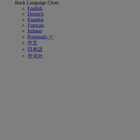
Back
Language
Close
English
Deutsch
Español
Français
Italiano
Português
中文
日本語
한국어