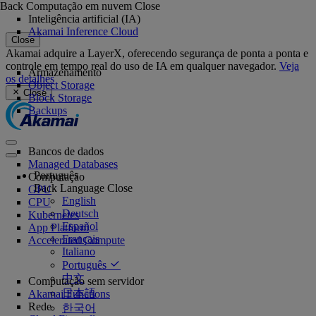
Back
Computação em nuvem
Close
Inteligência artificial (IA)
Akamai Inference Cloud
Close
Akamai adquire a LayerX, oferecendo segurança de ponta a ponta e
controle em tempo real do uso de IA em qualquer navegador.
Veja
Armazenamento
os detalhes
Object Storage
Close
Block Storage
Backups
Bancos de dados
Managed Databases
Português
Computação
Back
Language
Close
GPU
English
CPU
Deutsch
Kubernetes
Español
App Platform
Français
Accelerated Compute
Italiano
Português
中文
Computação sem servidor
日本語
Akamai Functions
Rede
한국어