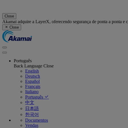
Close
Akamai adquire a LayerX, oferecendo segurança de ponta a ponta e 
Close
Português
Back
Language
Close
English
Deutsch
Español
Français
Italiano
Português
中文
日本語
한국어
Documentos
Vendas