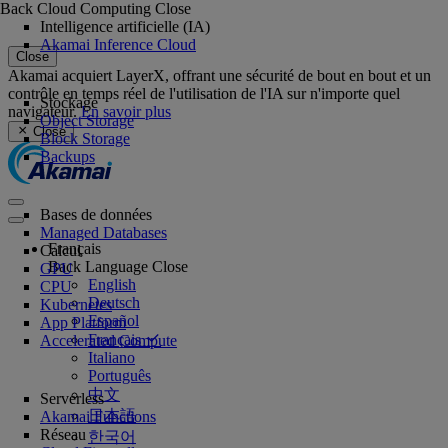
Back
Cloud Computing
Close
Intelligence artificielle (IA)
Akamai Inference Cloud
Close
Akamai acquiert LayerX, offrant une sécurité de bout en bout et un
contrôle en temps réel de l'utilisation de l'IA sur n'importe quel
Stockage
navigateur.
En savoir plus
Object Storage
Close
Block Storage
Backups
Bases de données
Managed Databases
Français
Calcul
Back
Language
Close
GPU
English
CPU
Deutsch
Kubernetes
Español
App Platform
Français
Accelerated Compute
Italiano
Português
中文
Serverless
日本語
Akamai Functions
Réseau
한국어