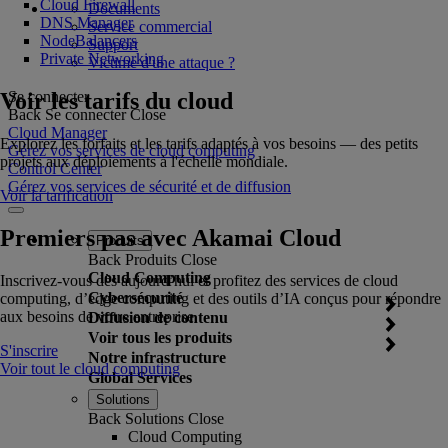
Cloud Firewall
Documents
DNS Manager
Service commercial
NodeBalancers
Support
Private Networking
Victime d'une attaque ?
Voir les tarifs du cloud
Se connecter
Back
Se connecter
Close
Cloud Manager
Explorez les forfaits et les tarifs adaptés à vos besoins — des petits
Gérez vos services de cloud computing
projets aux déploiements à l'échelle mondiale.
Control Center
Gérez vos services de sécurité et de diffusion
Voir la tarification
Premiers pas avec Akamai Cloud
Produits
Back
Produits
Close
Cloud Computing
Inscrivez-vous dès aujourd’hui et profitez des services de cloud
Cybersécurité
computing, d’edge computing et des outils d’IA conçus pour répondre
aux besoins de votre entreprise.
Diffusion de contenu
Voir tous les produits
S'inscrire
Notre infrastructure
Voir tout le cloud computing
Global Services
Solutions
Back
Solutions
Close
Cloud Computing