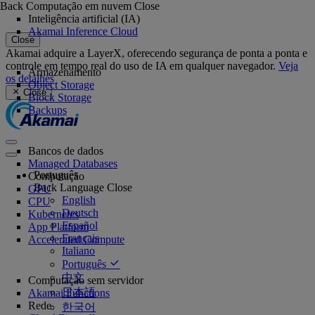
Back
Computação em nuvem
Close
Inteligência artificial (IA)
Akamai Inference Cloud
Close
Akamai adquire a LayerX, oferecendo segurança de ponta a ponta e
controle em tempo real do uso de IA em qualquer navegador.
Veja
Armazenamento
os detalhes
Object Storage
Close
Block Storage
Backups
Bancos de dados
Managed Databases
Português
Computação
Back
Language
Close
GPU
English
CPU
Deutsch
Kubernetes
Español
App Platform
Français
Accelerated Compute
Italiano
Português
中文
Computação sem servidor
日本語
Akamai Functions
Rede
한국어