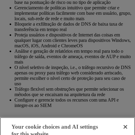
base na pontuação de risco ou no tipo de aplicação
Gerenciamento de políticas intuitivo que permite criar e
implementar políticas facilmente com base em usuário, grupo,
locais, sub-rede de rede e muito mais
Bloqueie a exfiltração de dados de DNS de baixa taxa de
transferência em tempo real
Proteja usuários e dispositivos de Internet das coisas em
qualquer lugar com clientes leves para dispositivos Windows,
macOS, iOS, Android e ChromeOS
Análise e geração de relatórios em tempo real para todo o
tráfego de saída, eventos de ameaça, eventos de AUP e muito
mais
O nível seletivo de inspeção, i.e., o tráfego recursivo de DNS
apenas ou proxy para tráfego web considerado arriscado,
permite escolher o nível certo de proteção para seu caso de
uso
Tráfego flexível sem obstruções que permite selecionar os
métodos que se encaixam na arquitetura da rede
Configure e gerencie todos os recursos com uma API e
integre-os ao SIEM
Your cookie choices and AI settings
for this website