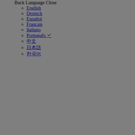
Back
Language
Close
English
Deutsch
Español
Français
Italiano
Português
中文
日本語
한국어