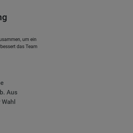
ng
 zusammen, um ein
rbessert das Team
ie
b. Aus
r Wahl