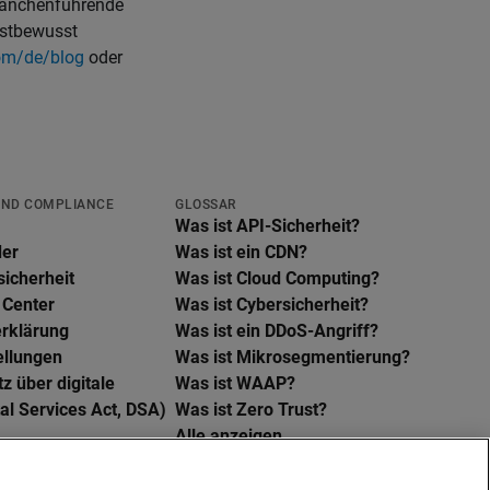
branchenführende
lbstbewusst
om/de/blog
oder
UND COMPLIANCE
GLOSSAR
Was ist API-Sicherheit?
der
Was ist ein CDN?
sicherheit
Was ist Cloud Computing?
 Center
Was ist Cybersicherheit?
rklärung
Was ist ein DDoS-Angriff?
ellungen
Was ist Mikrosegmentierung?
z über digitale
Was ist WAAP?
tal Services Act, DSA)
Was ist Zero Trust?
Alle anzeigen