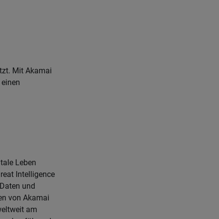
tzt. Mit Akamai
 einen
itale Leben
eat Intelligence
e Daten und
en von Akamai
weltweit am