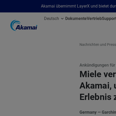
Akamai übernimmt LayerX und bietet durc
Deutsch
Dokumente
Vertrieb
Suppor
Nachrichten und Press
Ankündigungen für
Miele ver
Akamai, 
Erlebnis 
Germany — Garchi