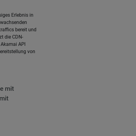
iges Erlebnis in
n wachsenden
raffics bereit und
zt die CDN-
, Akamai API
reitstellung von
e mit
mit