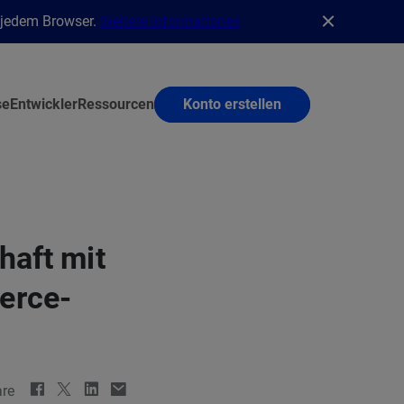
n jedem Browser.
Weitere Informationen
se
Entwickler
Ressourcen
Konto erstellen
haft mit
erce-
re