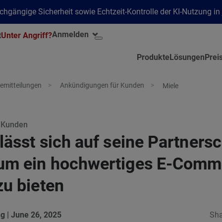
hgängige Sicherheit sowie Echtzeit-Kontrolle der KI-Nutzung i
Anmelden
t
Unter Angriff?
Produkte
Lösungen
Prei
emitteilungen
Ankündigungen für Kunden
Miele
 Kunden
lässt sich auf seine Partnersc
um ein hochwertiges E-Comm
zu bieten
ng
|
June 26, 2025
Sha