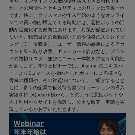
今や、オンラインで大抵の物が購入できる時代です
が、その利便性とセキュリティ上のリスクは表裏一体
です。特に、クリスマスや年末年始のようなオンライ
ンでの買い物が増えてくる時期には、悪性ボットの活
動が活発化する傾向にあります。対策が徹底されてい
ないと、転売目的の自動買い占めや価格のスクレイピ
ング（データ収集）、ユーザー情報の悪用によるアカ
ウント乗っ取り攻撃、ギフトカード詐欺など、ブラン
ドの毀損リスク、並びにユーザー体験を損なう可能性
があります。本ウェビナーでは、Akamai のエキスパ
ートよりEコマースを標的としたボットによる様々な
脅威の種類や、その対処法について、ご紹介するとと
もに、多くの企業で仮装待合室ソリューションの導入
実績を持つQueue-it様から、どのように悪性ボットや
不正利用からサイトを保護し、公平な販売・申請を実
現しているかお話いただきます。