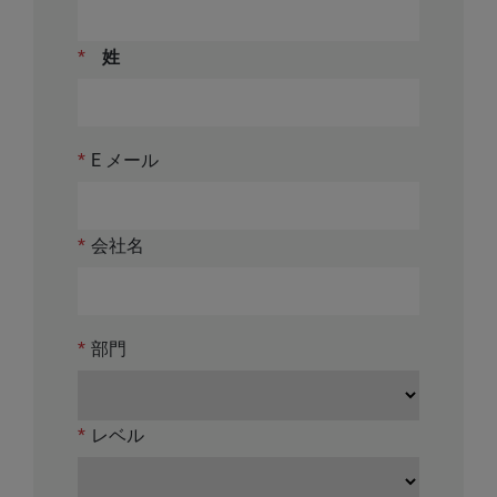
*
姓
*
E メール
*
会社名
*
部門
*
レベル