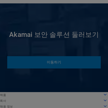
Akamai 보안 솔루션 둘러보기
이동하기
English
제품
Deutsch
클라우드 컴퓨팅
회사
Español
보안
회사 소개
채용 정보