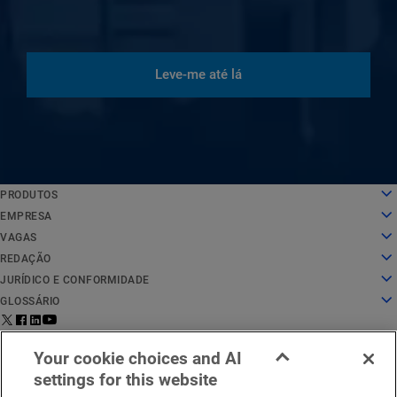
Leve-me até lá
PRODUTOS
English
Computação em nuvem
EMPRESA
Deutsch
Segurança
Sobre nós
VAGAS
Español
Entrega de conteúdo
História
Vagas
REDAÇÃO
Français
Todos os produtos e avaliações
Liderança
O trabalho na Akamai
Redação
JURÍDICO E CONFORMIDADE
Italiano
Serviços globais
Prêmios
Estudantes e recém-formados
Comunicados à imprensa
Jurídico
GLOSSÁRIO
Português
Conselho administrativo
Ambiente de trabalho inclusivo
Nas notícias
Conformidade com segurança da informação
O que é a segurança de APIs?
中文
Infraestrutura para inovação
Pesquisar cargos
Recursos de mídia
Privacy Trust Center
O que é uma CDN?
Aviso legal para
Status de
Entre em contato
日本語
Your cookie choices and AI
Relações com investidores
Blog de cultura
Declaração de privacidade
O que é computação em nuvem?
EMEA
serviço
conosco
한국어
settings for this website
Responsabilidade corporativa
Configurações de cookies
O que é cibersegurança?
Português