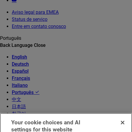
Aviso legal para EMEA
Status de serviço
Entre em contato conosco
Português
Back
Language
Close
English
Deutsch
Español
Français
Italiano
Português
中文
日本語
한국어
Your cookie choices and AI
settings for this website