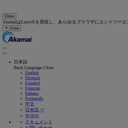
Close
AkamaiはLayerXを買収し、あらゆるブラウザにエンド
Close
日本語
Back
Language
Close
English
Deutsch
Español
Français
Italiano
Português
中文
日本語
한국어
ドキュメント
お問い合わせ