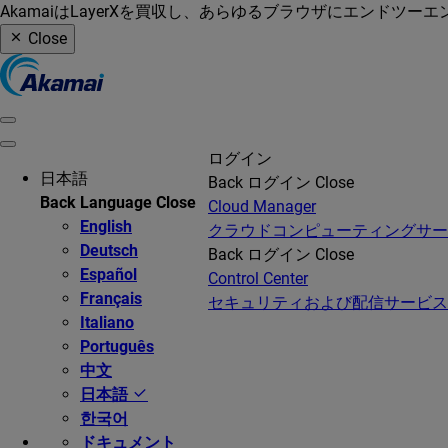
AkamaiはLayerXを買収し、あらゆるブラウザにエンドツ
Close
ログイン
日本語
Back
ログイン
Close
Back
Language
Close
Cloud Manager
English
クラウドコンピューティングサ
Deutsch
Back
ログイン
Close
Español
Control Center
Français
セキュリティおよび配信サービス
Italiano
Português
中文
日本語
한국어
ドキュメント