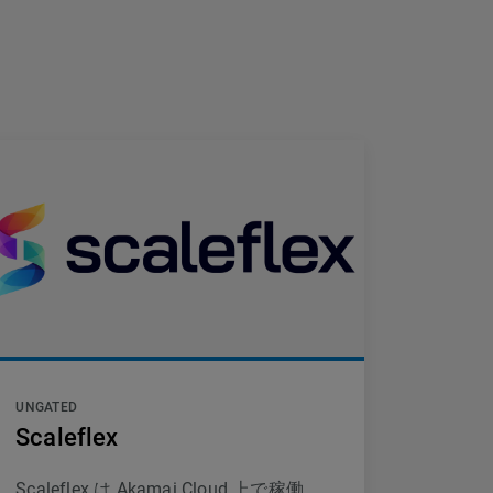
UNGATED
Scaleflex
Scaleflex は Akamai Cloud 上で稼働