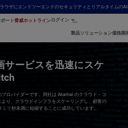
らゆるブラウザにエンドツーエンドのセキュリティとリアルタイムの
ログイン
サポート
脅威ホットライン
製品
ソリューション
価格
開
画サービスを迅速にスケ
tch
スのプロバイダーです。同社は Akamai のクラウド・コ
により、クラウドインフラをスケーリングし、顧客の
0 ミリ秒未満に短縮することに成功しています。