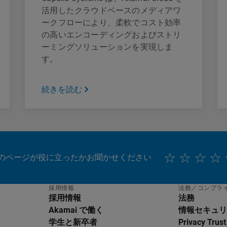
活用したクラウドベースのメディアワ
ークフローにより、柔軟でコスト効率
の高いエンコーディングおよびストリ
ーミングソリューションを実現しま
す。
続きを読む
のページが役に立ったかお聞かせください
採用情報
法務／コンプラ
採用情報
法務
Akamai で働く
情報セキュリ
学生と新卒者
Privacy Trust