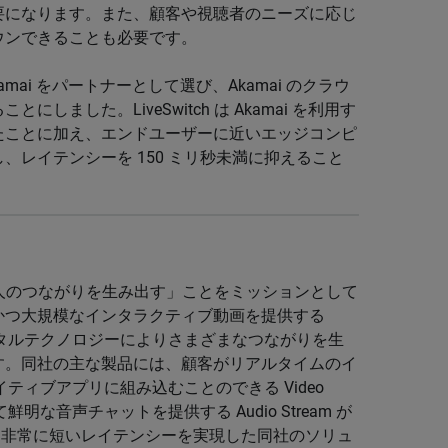
要になります。また、顧客や視聴者のニーズに応じ
ウンできることも必要です。
kamai をパートナーとして選び、Akamai のクラウ
ました。LiveSwitch は Akamai を利用す
たことに加え、エンドユーザーに近いエッジコンピ
レイテンシーを 150 ミリ秒未満に抑えること
て人と人のつながりを生み出す」ことをミッションとして
かつ大規模なインタラクティブ動画を提供する
ジタルテクノロジーによりさまざまなつながりを生
す。同社の主な製品には、顧客がリアルタイムのイ
ティブアプリに組み込むことのできる Video
明な音声チャットを提供する Audio Stream が
た。非常に短いレイテンシーを実現した同社のソリュ