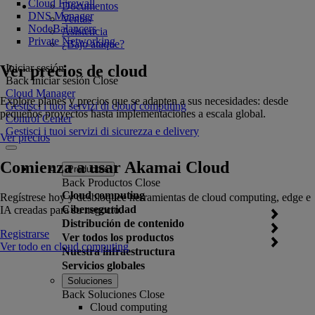
Cloud Firewall
Documentos
DNS Manager
Ventas
NodeBalancers
Asistencia
Private Networking
¿Bajo ataque?
Ver precios de cloud
Iniciar sesión
Back
Iniciar sesión
Close
Cloud Manager
Explore planes y precios que se adapten a sus necesidades: desde
Gestisci i tuoi servizi di cloud computing
pequeños proyectos hasta implementaciones a escala global.
Control Center
Gestisci i tuoi servizi di sicurezza e delivery
Ver precios
Comienza a usar Akamai Cloud
Productos
Back
Productos
Close
Cloud computing
Regístrese hoy y desbloquee herramientas de cloud computing, edge e
Ciberseguridad
IA creadas para su negocio.
Distribución de contenido
Registrarse
Ver todos los productos
Ver todo en cloud computing
Nuestra infraestructura
Servicios globales
Soluciones
Back
Soluciones
Close
Cloud computing