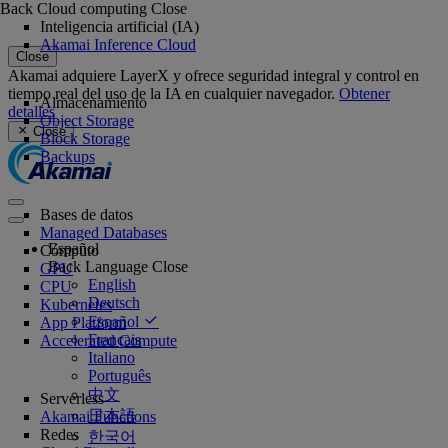
Back
Cloud computing
Close
Inteligencia artificial (IA)
Akamai Inference Cloud
Close
Akamai adquiere LayerX y ofrece seguridad integral y control en
tiempo real del uso de la IA en cualquier navegador.
Obtener
Almacenamiento
detalles
Object Storage
Close
Block Storage
Backups
Bases de datos
Managed Databases
Español
Cómputo
Back
Language
Close
GPU
English
CPU
Deutsch
Kubernetes
Español
App Platform
Français
Accelerated Compute
Italiano
Português
中文
Serverless
日本語
Akamai Functions
Redes
한국어