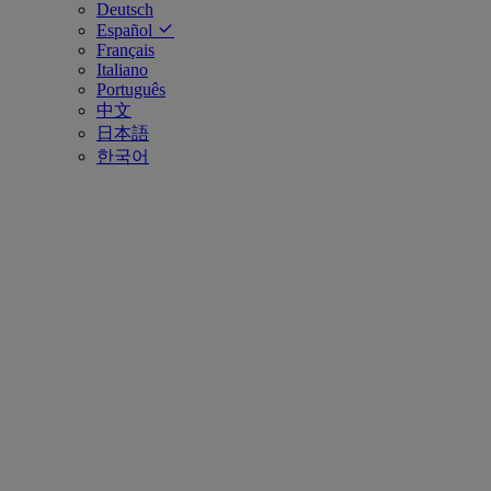
Deutsch
Español
Français
Italiano
Português
中文
日本語
한국어