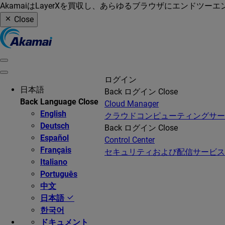
AkamaiはLayerXを買収し、あらゆるブラウザにエンドツ
Close
ログイン
日本語
Back
ログイン
Close
Back
Language
Close
Cloud Manager
English
クラウドコンピューティングサ
Deutsch
Back
ログイン
Close
Español
Control Center
Français
セキュリティおよび配信サービス
Italiano
Português
中文
日本語
한국어
ドキュメント