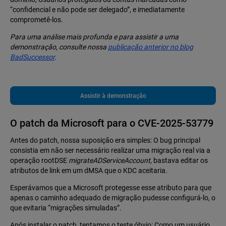
“confidencial e não pode ser delegado”, e imediatamente
comprometê-los.
Para uma análise mais profunda e para assistir a uma
demonstração, consulte nossa
publicação anterior no blog
BadSuccessor
.
Assistir à demonstração
O patch da Microsoft para o CVE-2025-53779
Antes do patch, nossa suposição era simples: O bug principal
consistia em não ser necessário realizar uma migração real via a
operação rootDSE
migrateADServiceAccount
, bastava editar os
atributos de link em um dMSA que o KDC aceitaria.
Esperávamos que a Microsoft protegesse esse atributo para que
apenas o caminho adequado de migração pudesse configurá-lo, o
que evitaria “migrações simuladas”.
Após instalar o patch, tentamos o teste óbvio: Como um usuário