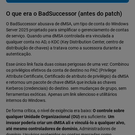
O que era o BadSuccessor (antes do patch)
O BadSuccessor abusava de dMSA, um tipo de conta do Windows
Server 2025 projetado para simplificar o gerenciamento de contas
de serviço. Quando uma dMSA controlada era vinculada a
qualquer conta no AD, o KDC (Key Distribution Center, centro de
distribuição de chaves) a tratava como a sucessora durante a
autenticação.
Esse único link fazia duas coisas perigosas de uma vez: Combinou
os privilégios efetivos da conta de destino no PAC (Privilege
Attribute Certificate, Certificado de atributo de privilégio) da dMSA
e retornou um pacote de chave dMSA que incluía as chaves
Kerberos (credenciais) do destino. sem mudanças de grupo, sem
ferramentas exóticas. Apenas um link silencioso e utilitários
internos do Windows.
De forma crítica, o nível de exigência era baixo:
O controle sobre
qualquer Unidade Organizacional (OU)
era suficiente.
Um
invasor poderia criar um dMSA ali e vinculá-lo a qualquer alvo,
até mesmo controladores de domínio,
Administradores de
domínio, Usuários protegidos ou contas marcadas como