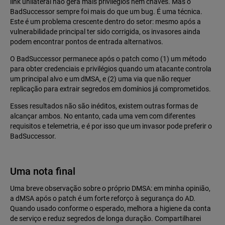
link unilateral não gera mais privilégios nem chaves. Mas o
BadSuccessor sempre foi mais do que um bug. É uma técnica.
Este é um problema crescente dentro do setor: mesmo após a
vulnerabilidade principal ter sido corrigida, os invasores ainda
podem encontrar pontos de entrada alternativos.
O BadSuccessor permanece após o patch como (1) um método
para obter credenciais e privilégios quando um atacante controla
um principal alvo e um dMSA, e (2) uma via que não requer
replicação para extrair segredos em domínios já comprometidos.
Esses resultados não são inéditos, existem outras formas de
alcançar ambos. No entanto, cada uma vem com diferentes
requisitos e telemetria, e é por isso que um invasor pode preferir o
BadSuccessor.
Uma nota final
Uma breve observação sobre o próprio DMSA: em minha opinião,
a dMSA após o patch é um forte reforço à segurança do AD.
Quando usado conforme o esperado, melhora a higiene da conta
de serviço e reduz segredos de longa duração. Compartilharei