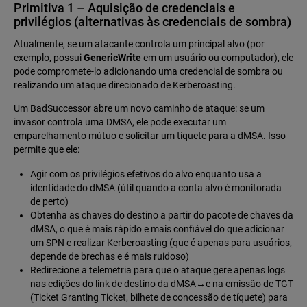
Primitiva 1 – Aquisição de credenciais e
privilégios (alternativas às credenciais de sombra)
Atualmente, se um atacante controla um principal alvo (por
exemplo, possui
GenericWrite
em um usuário ou computador), ele
pode compromete‑lo adicionando uma credencial de sombra ou
realizando um ataque direcionado de Kerberoasting.
Um BadSuccessor abre um novo caminho de ataque: se um
invasor controla uma DMSA, ele pode executar um
emparelhamento mútuo e solicitar um tíquete para a dMSA. Isso
permite que ele:
Agir com os privilégios efetivos do alvo enquanto usa a
identidade do dMSA (útil quando a conta alvo é monitorada
de perto)
Obtenha as chaves do destino a partir do pacote de chaves da
dMSA, o que é mais rápido e mais confiável do que adicionar
um SPN e realizar Kerberoasting (que é apenas para usuários,
depende de brechas e é mais ruidoso)
Redirecione a telemetria para que o ataque gere apenas logs
nas edições do link de destino da dMSA↔e na emissão de TGT
(Ticket Granting Ticket, bilhete de concessão de tíquete) para