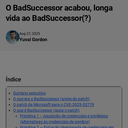
O BadSuccessor acabou, longa
vida ao BadSuccessor(?)
Aug 27, 2025
Yuval Gordon
Índice
Sumário executivo
O que era o BadSuccessor (antes do patch)
O patch da Microsoft para o CVE-2025-53779
O que é BadSuccessor (após o patch)
Primitiva 1 – Aquisição de credenciais e privilégios
(alternativas às credenciais de sombra)
Primitiva 2 — Extração direcionada de credenciais em