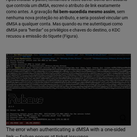
que controla um dMSA, escrevi o atributo de link exatamente
como antes. A gravação
foi bem-sucedida mesmo assim
, sem
nenhuma nova proteção no atributo, e seria possível vincular um
dMSA a qualquer conta. Mas quando eu me autentiquei como
dMSA para "herdar" os privilégios e chaves do destino, o KDC
recusou a emissão do tíquete (Figura).
The error when authenticating a dMSA with a one-sided
link — failure occurs at ticket issuance