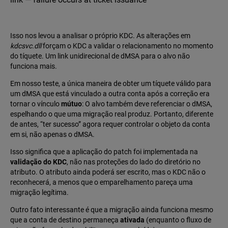
Isso nos levou a analisar o próprio KDC. As alterações em
kdcsvc.dll
forçam o KDC a validar o relacionamento no momento
do tíquete. Um link unidirecional de dMSA para o alvo não
funciona mais.
Em nosso teste, a única maneira de obter um tíquete válido para
um dMSA que está vinculado a outra conta após a correção era
tornar o vínculo
mútuo
: O alvo também deve referenciar o dMSA,
espelhando o que uma migração real produz. Portanto, diferente
de antes, “ter sucesso” agora requer controlar o objeto da conta
em si, não apenas o dMSA.
Isso significa que a aplicação do patch foi implementada na
validação do KDC
, não nas proteções do lado do diretório no
atributo. O atributo ainda poderá ser escrito, mas o KDC não o
reconhecerá, a menos que o emparelhamento pareça uma
migração legítima.
Outro fato interessante é que a migração ainda funciona mesmo
que a conta de destino permaneça
ativada
(enquanto o fluxo de