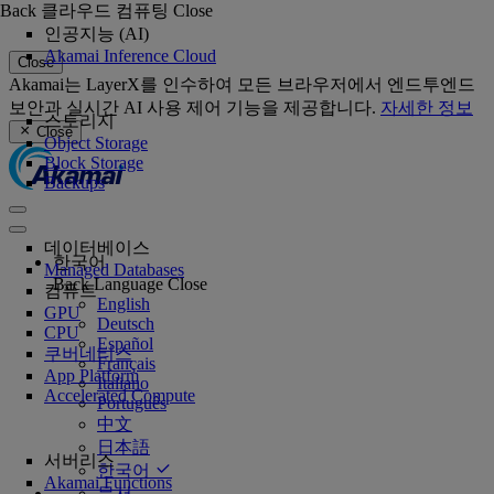
Back
클라우드 컴퓨팅
Close
인공지능 (AI)
Akamai Inference Cloud
Close
Akamai는 LayerX를 인수하여 모든 브라우저에서 엔드투엔드
보안과 실시간 AI 사용 제어 기능을 제공합니다.
자세한 정보
스토리지
Close
Object Storage
Block Storage
Backups
데이터베이스
한국어
Managed Databases
Back
Language
Close
컴퓨트
English
GPU
Deutsch
CPU
Español
쿠버네티스
Français
App Platform
Italiano
Accelerated Compute
Português
中文
日本語
서버리스
한국어
Akamai Functions
문서