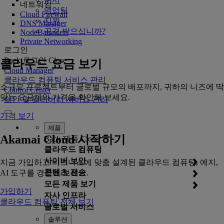
네트워킹
영업팀
Cloud Firewall
지원
DNS Manager
공격 받으십니까?
NodeBalancers
Private Networking
로그인
Back
로그인
Close
클라우드 요금 보기
Cloud Manager
클라우드 컴퓨팅 서비스 관리
소규모 프로젝트부터 글로벌 규모의 배포까지, 귀하의 니즈에 딱
Control Center
맞는 요금제와 가격을 확인해 보세요.
보안 및 딜리버리 서비스 관리
가격 보기
제품
Akamai Cloud 시작하기
Back
제품
Close
클라우드 컴퓨팅
사이버 보안
지금 가입하고 비즈니스에 맞춤 설계된 클라우드 컴퓨팅, 에지,
콘텐츠 전송
AI 도구를 경험해 보세요.
모든 제품 보기
가입하기
자사 인프라
클라우드 컴퓨팅 전체 보기
글로벌 서비스
솔루션