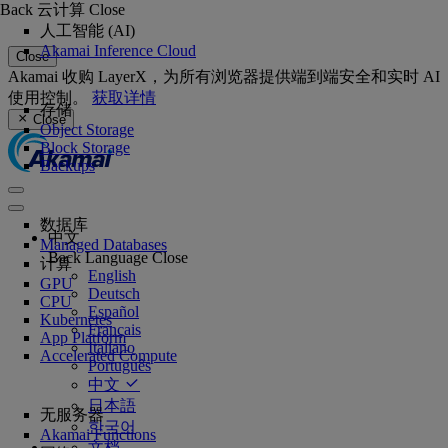
Back
云计算
Close
人工智能 (AI)
Akamai Inference Cloud
Close
Akamai 收购 LayerX，为所有浏览器提供端到端安全和实时 AI
使用控制。
获取详情
存储
Close
Object Storage
Block Storage
Backups
数据库
中文
Managed Databases
Back
Language
Close
计算
English
GPU
Deutsch
CPU
Español
Kubernetes
Français
App Platform
Italiano
Accelerated Compute
Português
中文
日本語
无服务器
한국어
Akamai Functions
文档