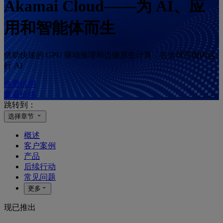
Akamai Cloud——为 AI、应
用和智能体而生
借助快速的 GPU 驱动推理和边缘原生计算，在全球范围内运
行 AI
免费试用
查看价格
跳转到：
选择章节
概述
客户案例
产品
后续行动
常见问题
更多
现已推出