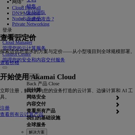
网络
销售
Cloud Firewall
支持团队
DNS Manager
NodeBalancers
正遭受攻击 ?
Private Networking
登录
查看云定价
Back
登录
Close
Cloud Manager
管理您的云计算服务
探索适合您需求的方案与定价——从小型项目到全球规模部署。
Control Center
管理您的安全和内容交付服务
查看价格
开始使用 Akamai Cloud
产品
Back
产品
Close
云计算
立即注册，解锁专为您的业务打造的云计算、边缘计算和 AI 工
具。
网络安全
内容交付
注册
查看所有产品
查看所有云计算产品
我们的基础设施
全球服务
解决方案