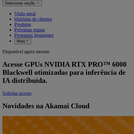
Selecionar seção
Visão geral
Histórias de clientes
Produtos
Próximas etapas
Perguntas frequentes
Mais
Disponível agora mesmo
Acesse GPUs NVIDIA RTX PRO™ 6000
Blackwell otimizadas para inferência de
IA distribuída.
Solicitar acesso
Novidades na Akamai Cloud