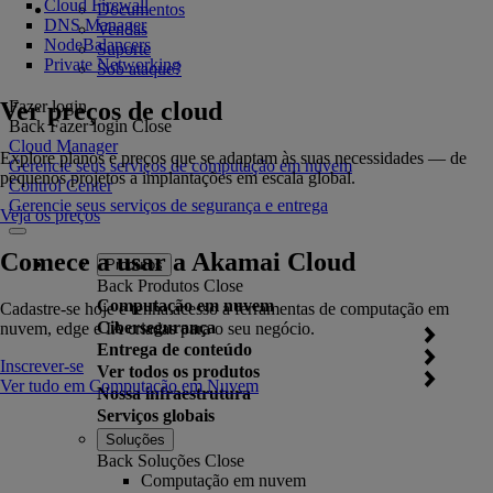
Cloud Firewall
Documentos
DNS Manager
Vendas
NodeBalancers
Suporte
Private Networking
Sob ataque?
Ver preços de cloud
Fazer login
Back
Fazer login
Close
Cloud Manager
Explore planos e preços que se adaptam às suas necessidades — de
Gerencie seus serviços de computação em nuvem
pequenos projetos a implantações em escala global.
Control Center
Gerencie seus serviços de segurança e entrega
Veja os preços
Comece a usar a Akamai Cloud
Produtos
Back
Produtos
Close
Computação em nuvem
Cadastre-se hoje e tenha acesso a ferramentas de computação em
Cibersegurança
nuvem, edge e IA criadas para o seu negócio.
Entrega de conteúdo
Inscrever-se
Ver todos os produtos
Ver tudo em Computação em Nuvem
Nossa infraestrutura
Serviços globais
Soluções
Back
Soluções
Close
Computação em nuvem