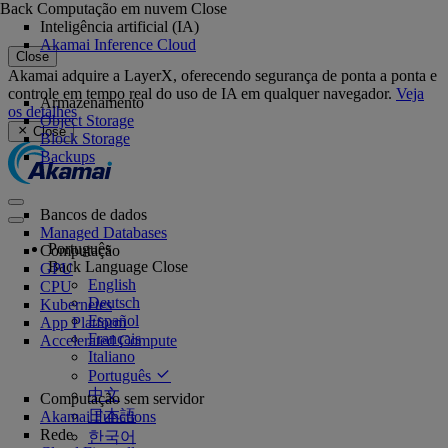
Back
Computação em nuvem
Close
Inteligência artificial (IA)
Akamai Inference Cloud
Close
Akamai adquire a LayerX, oferecendo segurança de ponta a ponta e
controle em tempo real do uso de IA em qualquer navegador.
Veja
Armazenamento
os detalhes
Object Storage
Close
Block Storage
Backups
Bancos de dados
Managed Databases
Português
Computação
Back
Language
Close
GPU
English
CPU
Deutsch
Kubernetes
Español
App Platform
Français
Accelerated Compute
Italiano
Português
中文
Computação sem servidor
日本語
Akamai Functions
Rede
한국어