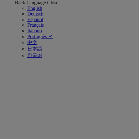
Back
Language
Close
English
Deutsch
Español
Français
Italiano
Português
中文
日本語
한국어