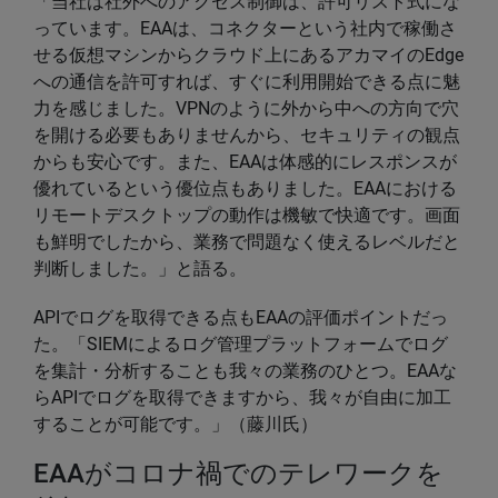
「当社は社外へのアクセス制御は、許可リスト式にな
っています。EAAは、コネクターという社内で稼働さ
せる仮想マシンからクラウド上にあるアカマイのEdge
への通信を許可すれば、すぐに利用開始できる点に魅
力を感じました。VPNのように外から中への方向で穴
を開ける必要もありませんから、セキュリティの観点
からも安心です。また、EAAは体感的にレスポンスが
優れているという優位点もありました。EAAにおける
リモートデスクトップの動作は機敏で快適です。画面
も鮮明でしたから、業務で問題なく使えるレベルだと
判断しました。」と語る。
APIでログを取得できる点もEAAの評価ポイントだっ
た。「SIEMによるログ管理プラットフォームでログ
を集計・分析することも我々の業務のひとつ。EAAな
らAPIでログを取得できますから、我々が自由に加工
することが可能です。」（藤川氏）
EAAがコロナ禍でのテレワークを