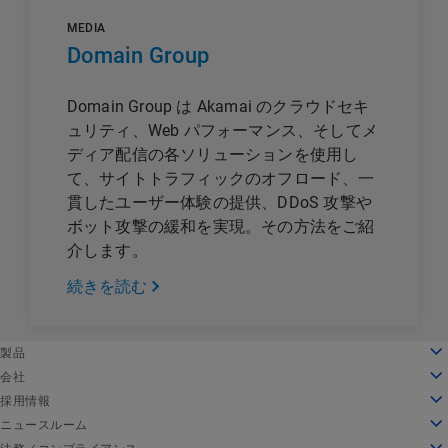
MEDIA
Domain Group
Domain Group は Akamai のクラウドセキ
ュリティ、Web パフォーマンス、そしてメ
ディア配信の各ソリューションを使用し
て、サイトトラフィックのオフロード、一
貫したユーザー体験の提供、DDoS 攻撃や
ボット攻撃の緩和を実現。その方法をご紹
介します。
続きを読む
English
製品
Deutsch
クラウドコンピューティング
会社
Español
セキュリティ
会社情報
採用情報
Français
コンテンツデリバリー
沿革
採用情報
ニュースルーム
Italiano
すべての製品とトライアル
リーダーシップ
Akamai で働く
ニュースルーム