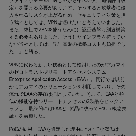
ファイアウォールに対し外から中への穴（通信許可設
定）を開ける必要があります。そうすると攻撃者に侵
入されるリスクが上がるため、セキュリティ対策を担
う我々としては、VPNは避けたいと考えていました。
また、弊社でVPNを使うためには認証基盤も別途構築
する必要もありました。そうしたインフラを持ってい
ない当社としては、認証基盤の構築コストも負担でし
た。」と語る。
VPNに代わる新しい技術として検討したのがアカマイ
のゼロトラスト型リモートアクセスシステム、
Enterprise Application Access（EAA）。同行では以前
からアカマイのソリューションを利用しており、その
流れでEAAの存在は把握していた。そこで、EAAと類
似の機能を持つリモートアクセスの2製品をピックア
ップし、最終的にはEAAと1製品に絞ってPoC（概念実
証）を実施した。
PoCの結果、EAAを選定した理由について小澤氏は