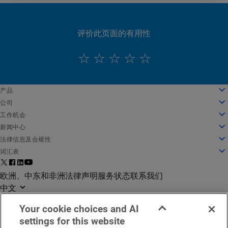
评价此页面的有用性
English
产品
Deutsch
云计算
公司
Español
安全性
关于我们
工作机会
Français
内容交付
公司发展历程
工作机会
新闻中心
Italiano
所有产品和试用机会
领导团队
在 Akamai 工作
新闻中心
法律信息及合规性
Português
全球服务
奖项
学生和应届毕业生
新闻稿
法律信息
词汇表
中文
董事会
包容性工作场所
媒体报道
信息安全合规
什么是 API 安全防护？
日本語
面向创新的基础架构
搜索职位
媒体资源
隐私信任中心
什么是 CDN？
欧洲、中东和非洲法律声明
服务状态
联系我们
한국어
投资者关系
文化博客
隐私声明
什么是云计算？
中文
企业责任
Cookie 设置
什么是网络安全？
Your cookie choices and AI
企业道德
欧盟数字服务法案 (DSA)
什么是 DDoS 攻击？
settings for this website
办公地点
什么是微分段？
©2026 Akamai Technologies