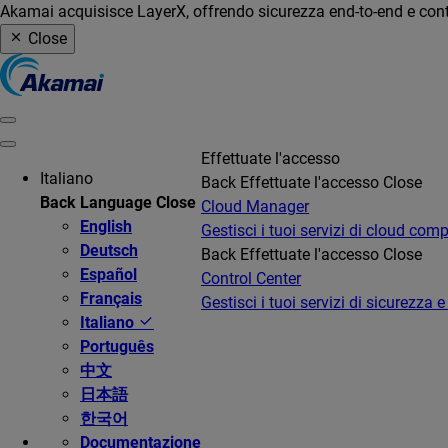
Akamai acquisisce LayerX, offrendo sicurezza end-to-end e contro
Close
Effettuate l'accesso
Italiano
Back
Effettuate l'accesso
Close
Back
Language
Close
Cloud Manager
English
Gestisci i tuoi servizi di cloud com
Deutsch
Back
Effettuate l'accesso
Close
Español
Control Center
Français
Gestisci i tuoi servizi di sicurezza e
Italiano
Português
中文
日本語
한국어
Documentazione