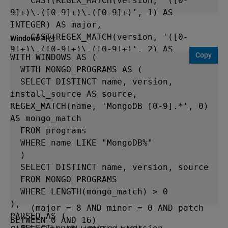
    CAST(REGEX_MATCH(version, '([0-
9]+)\.([0-9]+)\.([0-9]+)', 1) AS 
INTEGER) AS major,

    CAST(REGEX_MATCH(version, '([0-
Windows 자산
9]+)\.([0-9]+)\.([0-9]+)', 2) AS 
Copy
WITH WINDOWS AS (

INTEGER) AS minor,

  WITH MONGO_PROGRAMS AS (

    CAST(REGEX_MATCH(version, '([0-
  SELECT DISTINCT name, version, 
9]+)\.([0-9]+)\.([0-9]+)', 3) AS 
install_source AS source, 
INTEGER) AS patch

REGEX_MATCH(name, 'MongoDB [0-9].*', 0) 
  FROM LINUX

AS mongo_match

)

  FROM programs

SELECT name, source, version

  WHERE name LIKE "MongoDB%"

FROM PARSED

  )

WHERE

  SELECT DISTINCT name, version, source

    (major = 8 AND minor = 2 AND patch 
  FROM MONGO_PROGRAMS

BETWEEN 0 AND 2)

  WHERE LENGTH(mongo_match) > 0

    OR

),

    (major = 8 AND minor = 0 AND patch 
PARSED AS (

BETWEEN 0 AND 16)
