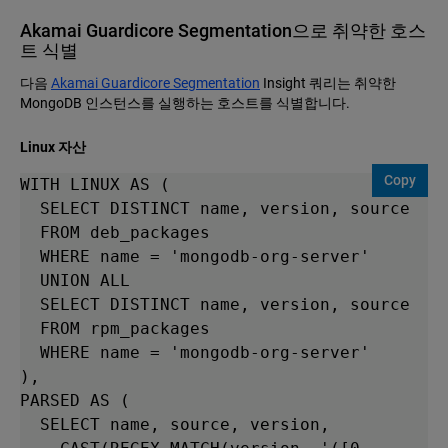
Akamai Guardicore Segmentation으로 취약한 호스
트 식별
다음
Akamai Guardicore Segmentation
Insight 쿼리는 취약한
MongoDB 인스턴스를 실행하는 호스트를 식별합니다.
Linux 자산
Copy
WITH LINUX AS (

  SELECT DISTINCT name, version, source

  FROM deb_packages 

  WHERE name = 'mongodb-org-server'

  UNION ALL

  SELECT DISTINCT name, version, source

  FROM rpm_packages

  WHERE name = 'mongodb-org-server'

),

PARSED AS (

  SELECT name, source, version,
