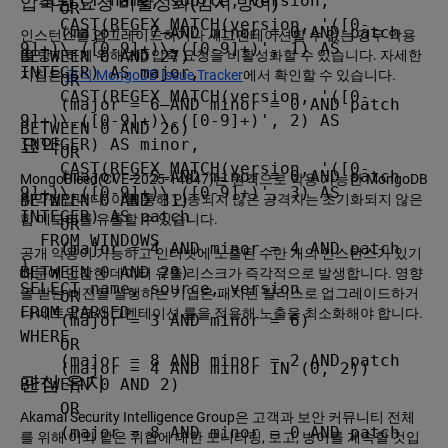
  SELECT name, source, version,

압축된 요청 비활성화(임시 방어)
    OR

    CAST(REGEX_MATCH(version, '([0-
    (major = 7 AND minor = 0 AND patch 
인스턴스를 업그레이드하거나 세그멘테이션할 수 없는 경우 악용
9]+)\.([0-9]+)\.([0-9]+)', 1) AS 
BETWEEN 0 AND 27)

을 방지하기 위해 zlib 압축 요청을 비활성화할 수 있습니다. 자세한
INTEGER) AS major,

지침은
공식 MongoDB Issue Tracker
에서 확인할 수 있습니다.
    OR

    CAST(REGEX_MATCH(version, '([0-
    (major = 6 AND minor = 0 AND patch 
9]+)\.([0-9]+)\.([0-9]+)', 2) AS 
BETWEEN 0 AND 26)

요약
INTEGER) AS minor,

    OR

    CAST(REGEX_MATCH(version, '([0-
    (major = 5 AND minor = 0 AND patch 
MongoBleed(CVE-2025-14847)는 원격으로 악용 가능한 MongoDB
9]+)\.([0-9]+)\.([0-9]+)', 3) AS 
BETWEEN 0 AND 31)

취약점입니다. 이를 통해 인증되지 않은 공격자는 초기화되지 않은
INTEGER) AS patch

힙 메모리를 유출할 수 있습니다.
    OR

  FROM WINDOWS

    (major = 4 AND minor = 4 AND patch 
공개 악용이 가능하고 인터넷에 노출된 수만 개의 인스턴스가 있기
)

BETWEEN 0 AND 29)

때문에 민감한 데이터 유출 리스크가 즉각적으로 발생합니다. 영향
SELECT name, source, version

을 받는 버전을 실행하는 기업은 패치된 릴리스로 업그레이드하거
    OR

FROM PARSED

나 네트워크 세그멘테이션 룰을 적용해 노출을 최소화해야 합니다.
    (major = 3 AND minor = 6)

WHERE

    OR

    (major = 8 AND minor = 2 AND patch 
    (major = 4 AND minor IN (0, 2))
관심 유지
BETWEEN 0 AND 2)

    OR

Akamai Security Intelligence Group은 고객과 보안 커뮤니티 전체
    (major = 8 AND minor = 0 AND patch 
를 위해 이와 같은 위협에 대한 모니터링, 보고, 방어를 계속할 것입