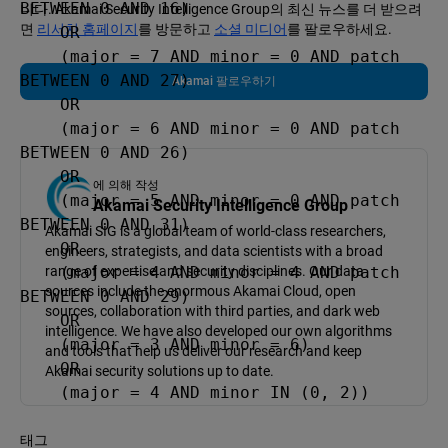
BETWEEN 0 AND 16)

니다. Akamai Security Intelligence Group의 최신 뉴스를 더 받으려
면
리서치 홈페이지
를 방문하고
소셜 미디어
를 팔로우하세요.
    OR

    (major = 7 AND minor = 0 AND patch 
BETWEEN 0 AND 27)

Akamai 팔로우하기
    OR

    (major = 6 AND minor = 0 AND patch 
BETWEEN 0 AND 26)

    OR

에 의해 작성
    (major = 5 AND minor = 0 AND patch 
Akamai Security Intelligence Group
BETWEEN 0 AND 31)

Akamai SIG is a global team of world-class researchers,
    OR

engineers, strategists, and data scientists with a broad
    (major = 4 AND minor = 4 AND patch 
range of expertise and security disciplines. Our data
sources include the enormous Akamai Cloud, open
BETWEEN 0 AND 29)

sources, collaboration with third parties, and dark web
    OR

intelligence. We have also developed our own algorithms
    (major = 3 AND minor = 6)

and tools that help us deliver our research and keep
    OR

Akamai security solutions up to date.
    (major = 4 AND minor IN (0, 2))
태그