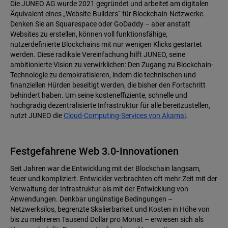
Die JUNEO AG wurde 2021 gegründet und arbeitet am digitalen
Äquivalent eines „Website-Builders“ für Blockchain-Netzwerke.
Denken Sie an Squarespace oder GoDaddy – aber anstatt
Websites zu erstellen, können voll funktionsfähige,
nutzerdefinierte Blockchains mit nur wenigen Klicks gestartet
werden. Diese radikale Vereinfachung hilft JUNEO, seine
ambitionierte Vision zu verwirklichen: Den Zugang zu Blockchain-
Technologie zu demokratisieren, indem die technischen und
finanziellen Hürden beseitigt werden, die bisher den Fortschritt
behindert haben. Um seine kosteneffiziente, schnelle und
hochgradig dezentralisierte Infrastruktur für alle bereitzustellen,
nutzt JUNEO die
Cloud-Computing-Services von Akamai
.
Festgefahrene Web 3.0-Innovationen
Seit Jahren war die Entwicklung mit der Blockchain langsam,
teuer und kompliziert. Entwickler verbrachten oft mehr Zeit mit der
Verwaltung der Infrastruktur als mit der Entwicklung von
Anwendungen. Denkbar ungünstige Bedingungen –
Netzwerksilos, begrenzte Skalierbarkeit und Kosten in Höhe von
bis zu mehreren Tausend Dollar pro Monat – erwiesen sich als