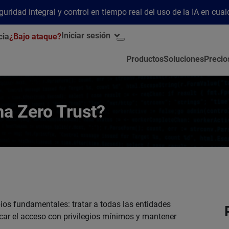
ridad integral y control en tiempo real del uso de la IA en cua
Iniciar sesión
cia
¿Bajo ataque?
Productos
Soluciones
Precio
ma Zero Trust?
pios fundamentales: tratar a todas las entidades
car el acceso con privilegios mínimos y mantener