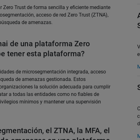
 Zero Trust de forma sencilla y eficiente mediante
osegmentación, acceso de red Zero Trust (ZTNA),
 y búsqueda de amenazas.
mai de una plataforma Zero
V
 tener esta plataforma?
e
M
idades de microsegmentación integrada, acceso
búsqueda de amenazas gestionada. Estos
rganizaciones la solución adecuada para cumplir
ratar a todas las entidades como no fiables de
rivilegios mínimos y mantener una supervisión
C
c
d
egmentación, el ZTNA, la MFA, el
M