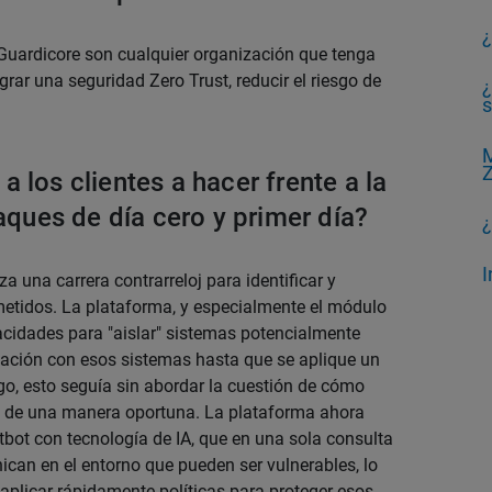
¿
 Guardicore son cualquier organización que tenga
rar una seguridad Zero Trust, reducir el riesgo de
¿
M
Z
los clientes a hacer frente a la
aques de día cero y primer día?
¿
I
 una carrera contrarreloj para identificar y
etidos. La plataforma, y especialmente el módulo
cidades para "aislar" sistemas potencialmente
ción con esos sistemas hasta que se aplique un
go, esto seguía sin abordar la cuestión de cómo
 de una manera oportuna. La plataforma ahora
tbot con tecnología de IA, que en una sola consulta
can en el entorno que pueden ser vulnerables, lo
 aplicar rápidamente políticas para proteger esos