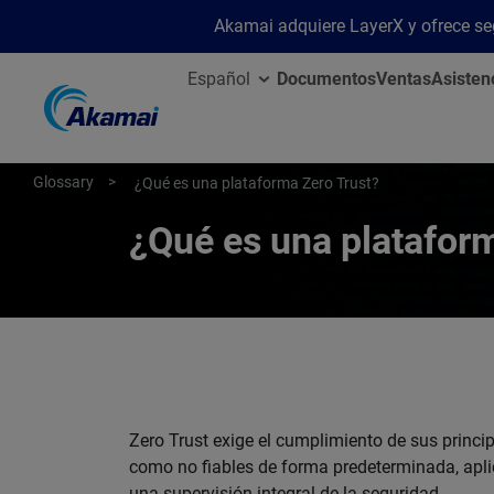
Akamai adquiere LayerX y ofrece segu
Español
Documentos
Ventas
Asisten
Glossary
¿Qué es una plataforma Zero Trust?
¿Qué es una platafor
Zero Trust exige el cumplimiento de sus princi
como no fiables de forma predeterminada, apli
una supervisión integral de la seguridad.