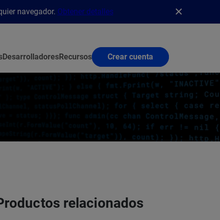
lquier navegador.
Obtener detalles
s
Desarrolladores
Recursos
Crear cuenta
Productos relacionados