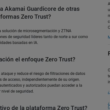
A
ma Akamai Guardicore de otras
u
aformas Zero Trust?
m
c
C
ra solución de microsegmentación y ZTNA
nes de seguridad líderes tanto de norte a sur como
M
acidades basadas en IA.
ción el enfoque Zero Trust?
O
 ataque y reduce el riesgo de filtraciones de datos
t
des de acceso, independientemente de su origen.
i
 autenticados y autorizados puedan acceder a la
 nivel de seguridad.
¿
¿
tivo de la plataforma Zero Trust?