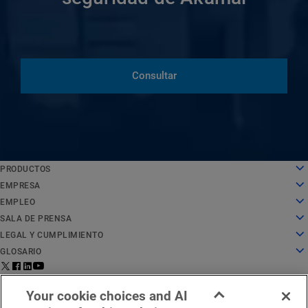
Consultar
PRODUCTOS
English
Cloud computing
EMPRESA
Deutsch
Seguridad
Sobre nosotros
EMPLEO
Español
Distribución de contenido
Historia
Empleo
SALA DE PRENSA
Français
Todos los productos y pruebas
Liderazgo
Trabajar en Akamai
Sala de prensa
LEGAL Y CUMPLIMIENTO
Italiano
Servicios globales
Premios
Estudiantes y recién licenciados
Comunicados de prensa
Aspectos legales
GLOSARIO
Português
Junta directiva
Entorno laboral inclusivo
En las noticias
Cumplimiento de la seguridad de la información
¿Qué es la seguridad de API?
中文
Infrastructure for Innovation
Buscar puestos de trabajo
Recursos multimedia
Centro de confianza de privacidad
¿Qué es una CDN?
Aviso legal para la región de
Estado del
日本語
Contáctanos
Your cookie choices and AI
Relaciones con los inversores
Blog cultural
Declaración de privacidad
¿Qué es el cloud computing?
EMEA
servicio
한국어