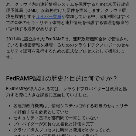
れ、クラウド内の連邦情報システムを保護するために米国行政管
理予算局（OMB）が義務付けた要件を実装します。クラウド環
境を標的とする
サイバー脅威
が増加している中、政府機関はすべ
てのCSPのセキュリティ体制と連邦情報を保護する管理を徹底的
に評価する必要があります。
2011年に設立されたFedRAMPは、連邦政府機関全体で管理され
ている非機密情報を処理するためのクラウドテクノロジーのセキ
ュリティ認可を発行するための正式なプロセスとして機能しま
す。
FedRAMP認証の歴史と目的は何ですか？
FedRAMPが導入される前は、クラウドプロバイダーは政府と協
力する際に大きな課題に直面していました。
各連邦政府機関は、情報システムに関する独自のセキュリテ
ィ評価手法を必要としていた
セキュリティ基準が部門間で一貫していない
プロバイダーが冗長な文書化と評価を完了
クラウド導入プロセスに時間と費用がかかっていた