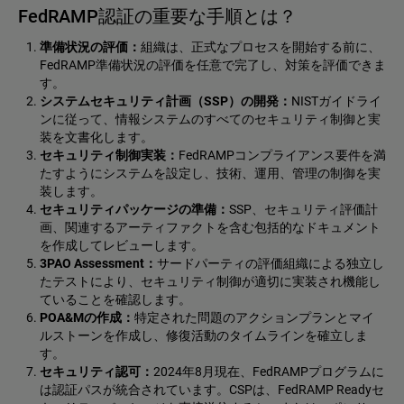
FedRAMP認証の重要な手順とは？
準備状況の評価：
組織は、正式なプロセスを開始する前に、
FedRAMP準備状況の評価を任意で完了し、対策を評価できま
す。
システムセキュリティ計画（SSP）の開発：
NISTガイドライ
ンに従って、情報システムのすべてのセキュリティ制御と実
装を文書化します。
セキュリティ制御実装：
FedRAMPコンプライアンス要件を満
たすようにシステムを設定し、技術、運用、管理の制御を実
装します。
セキュリティパッケージの準備：
SSP、セキュリティ評価計
画、関連するアーティファクトを含む包括的なドキュメント
を作成してレビューします。
3PAO Assessment：
サードパーティの評価組織による独立し
たテストにより、セキュリティ制御が適切に実装され機能し
ていることを確認します。
POA&Mの作成：
特定された問題のアクションプランとマイ
ルストーンを作成し、修復活動のタイムラインを確立しま
す。
セキュリティ認可：
2024年8月現在、FedRAMPプログラムに
は認証パスが統合されています。CSPは、FedRAMP Readyセ