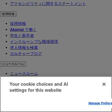
アクセシビリティに関するステートメント
採用情報
採用情報
Akamai で働く
学生と新卒者
インクルーシブな職場環境
求人情報を検索
カルチャーブログ
ニュースルーム
ニュースルーム
プレスリリース
Your cookie choices and AI
Akamai 関連ニュース
settings for this website
メディア向けリソース
法務／コンプライアンス
Manage Prefer
法務