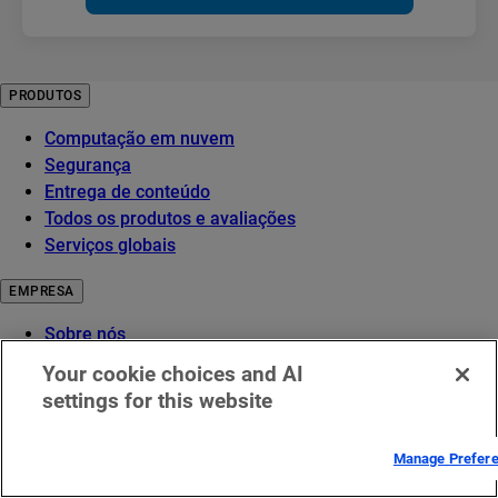
PRODUTOS
Computação em nuvem
Segurança
Entrega de conteúdo
Todos os produtos e avaliações
Serviços globais
EMPRESA
Sobre nós
História
Your cookie choices and AI
Liderança
settings for this website
Prêmios
Conselho administrativo
Manage Prefer
Infraestrutura para inovação
Relações com investidores