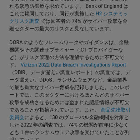
れる緊急防御策を求めています。 Bank of England は
これに賛同しており、同行が実施した
H2 システミッ
クリスク調査
では回答者の 74% がサイバー攻撃を金
融セクターの最大のリスクと見なしています。
DORA のようなフレームワークやガイダンスは、金融
機関やその関連サプライヤー（ICT プロバイダーな
ど）がリスク管理の方法を理解するために不可欠で
す。
Verizon 2022 Data Breach Investigations Report
（DBIR、データ漏えい調査レポート）の調査では、デ
ータ漏えい、DDoS、ランサムウェアなど、金融業界
で最も重大なサイバー脅威を記録しました。このレポ
ートでは、このセクターにおけるほとんどのサイバー
攻撃を成功させるためには盗まれた認証情報が不可欠
であることが指摘されています。また、
商品先物取引
委員会
によると、130 のグローバル金融機関を対象と
した 2022 年の調査では、74% の機関が前年に少なく
とも 1 件のランサムウェア攻撃を受けていたことが判
明しています。