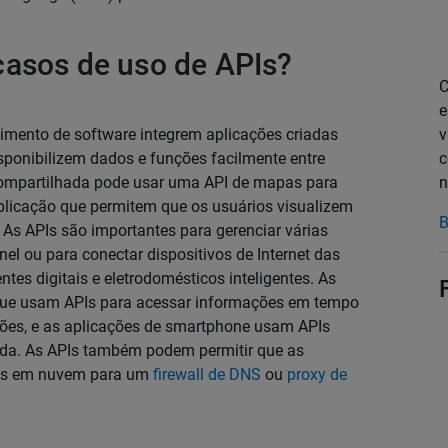
casos de uso de APIs?
C
e
imento de software integrem aplicações criadas
v
sponibilizem dados e funções facilmente entre
c
compartilhada pode usar uma API de mapas para
n
licação que permitem que os usuários visualizem
B
 As APIs são importantes para gerenciar várias
nel ou para conectar dispositivos de Internet das
entes digitais e eletrodomésticos inteligentes. As
que usam APIs para acessar informações em tempo
ções, e as aplicações de smartphone usam APIs
rada. As APIs também podem permitir que as
das em nuvem para um
firewall de DNS
ou
proxy de