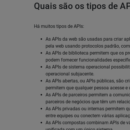
Quais são os tipos de A
Há muitos tipos de APIs:
As APIs da web são usadas para criar ap
pela web usando protocolos padrão, co
As APIs de biblioteca permitem que os p
podem fornecer funcionalidades específi
As APIs de sistema operacional possibil
operacional subjacente.
As APIs abertas, ou APIs públicas, são cr
permitem que qualquer pessoa acesse e 
As APIs de parceiros permitem a comuni
parceiros de negócios que têm um relaci
As APIs privadas ou internas permitem
entre equipes ou conectem várias aplicaç
As APIs compostas combinam APIs de vár
unificada com um único sistema.