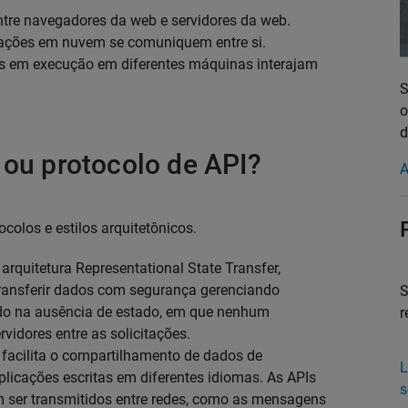
ntre navegadores da web e servidores da web.
cações em nuvem se comuniquem entre si.
s em execução em diferentes máquinas interajam
S
o
d
 ou protocolo de API?
A
colos e estilos arquitetônicos.
arquitetura Representational State Transfer,
ransferir dados com segurança gerenciando
S
ndo na ausência de estado, em que nenhum
r
vidores entre as solicitações.
, facilita o compartilhamento de dados de
L
licações escritas em diferentes idiomas. As APIs
s
er transmitidos entre redes, como as mensagens