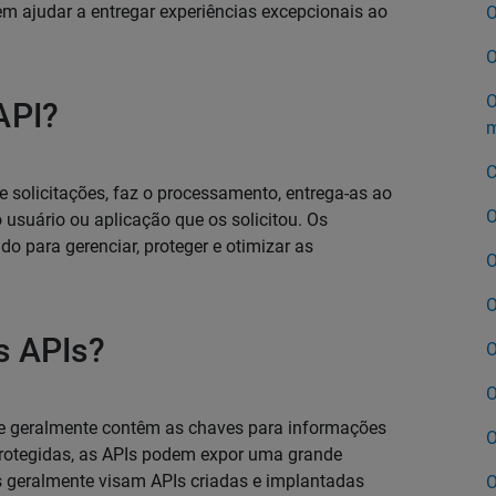
em ajudar a entregar experiências excepcionais ao
O
O
O
API?
m
C
 solicitações, faz o processamento, entrega-as ao
O
o usuário ou aplicação que os solicitou. Os
o para gerenciar, proteger e otimizar as
O
O
s APIs?
O
O
ue geralmente contêm as chaves para informações
O
rotegidas, as APIs podem expor uma grande
s geralmente visam APIs criadas e implantadas
O