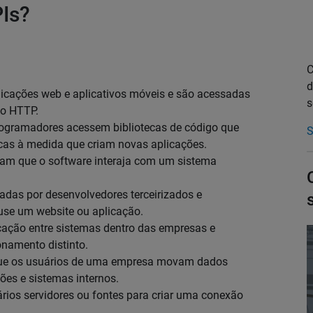
PIs?
C
d
licações web e aplicativos móveis e são acessadas
s
mo HTTP.
rogramadores acessem bibliotecas de código que
S
cas à medida que criam novas aplicações.
itam que o software interaja com um sistema
iadas por desenvolvedores terceirizados e
use um website ou aplicação.
cação entre sistemas dentro das empresas e
onamento distinto.
 que os usuários de uma empresa movam dados
ões e sistemas internos.
ios servidores ou fontes para criar uma conexão