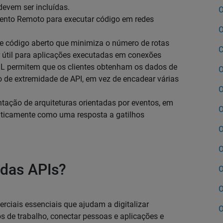
evem ser incluídas.
O
to Remoto para executar código em redes
O
 código aberto que minimiza o número de rotas
C
er útil para aplicações executadas em conexões
QL permitem que os clientes obtenham os dados de
O
 de extremidade de API, em vez de encadear várias
O
ação de arquiteturas orientadas por eventos, em
O
aticamente como uma resposta a gatilhos
O
O
 das APIs?
O
O
rciais essenciais que ajudam a digitalizar
O
os de trabalho, conectar pessoas e aplicações e