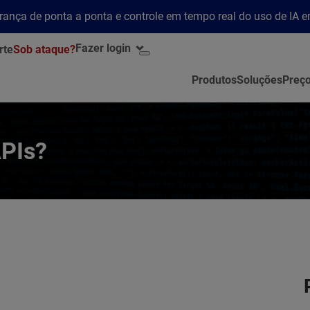
rança de ponta a ponta e controle em tempo real do uso de IA 
Fazer login
rte
Sob ataque?
Produtos
Soluções
Preç
PIs?