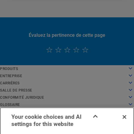
Évaluez la pertinence de cette page
English
PRODUITS
Deutsch
Cloud Computing
ENTREPRISE
Español
Sécurité
À propos de nous
CARRIÈRES
Français
Diffusion de contenu
Histoire
Carrières
SALLE DE PRESSE
Italiano
Tous les produits et essais
Direction
Travailler chez Akamai
Salle de presse
CONFORMITÉ JURIDIQUE
Português
Global Services
Récompenses
Étudiants et récents diplômés
Communiqués de presse
Juridique
GLOSSAIRE
中文
Conseil d'administration
Environnement de travail inclusif
Dans l'actualité
Conformité en matière de sécurité de l'information
Qu'est-ce que la sécurité des API ?
日本語
Your cookie choices and AI
Infrastructure pour l'innovation
Rechercher un emploi
Ressources multimédias
Centre de confiance pour la protection de la vie privée
Qu'est-ce qu'un réseau de diffusion de contenu (CDN) ?
Avis juridiques région EMEA
État du service
Nous contacter
한국어
settings for this website
Relations avec les investisseurs
Blog culture
Déclaration de confidentialité
Qu'est-ce que le Cloud Computing ?
Français
Responsabilité d'entreprise
Paramètres des cookies
Qu'est-ce que la cybersécurité ?