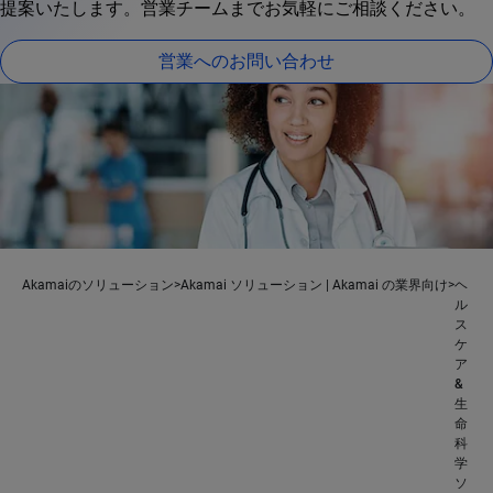
提案いたします。営業チームまでお気軽にご相談ください。
営業へのお問い合わせ
Akamaiのソリューション
Akamai ソリューション | Akamai の業界向け
ヘ
ル
ス
ケ
ア
&
生
命
科
学
ソ