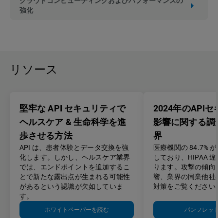
クラウドコンピューティングおよびパフォーマンスの
強化
リソース
堅牢な API セキュリティで
2024年のAPI
ヘルスケア & 生命科学を進
影響に関する調
歩させる方法
界
API は、患者体験とデータ交換を強
医療機関の 84.7% が
化します。しかし、ヘルスケア業界
しており、HIPAA 
では、エンドポイントを追加するこ
ります。攻撃の傾向
とで新たな露出点が生まれる可能性
響、業界の同業他社
があるという認識が欠如していま
対策をご覧ください
す。
ホワイトペーパーを読む
パンフレッ