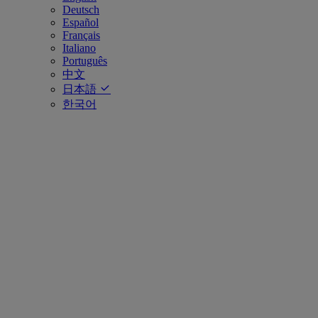
Deutsch
Español
Français
Italiano
Português
中文
日本語
한국어