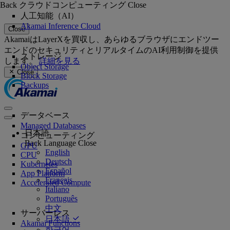
Back
クラウドコンピューティング
Close
人工知能（AI）
Akamai Inference Cloud
Close
AkamaiはLayerXを買収し、あらゆるブラウザにエンドツー
エンドのセキュリティとリアルタイムのAI利用制御を提供
ストレージ
します。
詳細を見る
Object Storage
Close
Block Storage
Backups
データベース
Managed Databases
日本語
コンピューティング
Back
Language
Close
GPU
English
CPU
Deutsch
Kubernetes
Español
App Platform
Français
Accelerated Compute
Italiano
Português
中文
サーバーレス
日本語
Akamai Functions
한국어