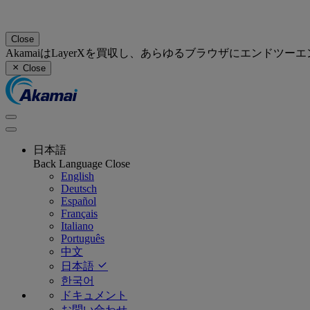
Close
AkamaiはLayerXを買収し、あらゆるブラウザにエンド
Close
日本語
Back
Language
Close
English
Deutsch
Español
Français
Italiano
Português
中文
日本語
한국어
ドキュメント
お問い合わせ