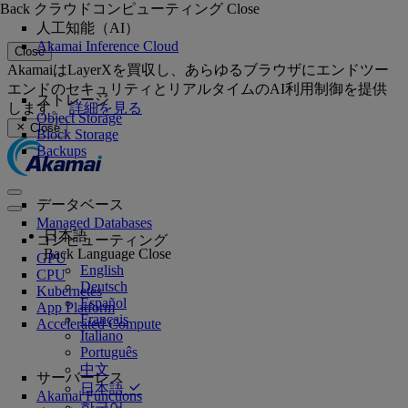
Back
クラウドコンピューティング
Close
人工知能（AI）
Akamai Inference Cloud
Close
AkamaiはLayerXを買収し、あらゆるブラウザにエンドツー
エンドのセキュリティとリアルタイムのAI利用制御を提供
ストレージ
します。
詳細を見る
Object Storage
Close
Block Storage
Backups
データベース
Managed Databases
日本語
コンピューティング
Back
Language
Close
GPU
English
CPU
Deutsch
Kubernetes
Español
App Platform
Français
Accelerated Compute
Italiano
Português
中文
サーバーレス
日本語
Akamai Functions
한국어