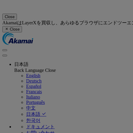
Close
AkamaiはLayerXを買収し、あらゆるブラウザにエンド
Close
日本語
Back
Language
Close
English
Deutsch
Español
Français
Italiano
Português
中文
日本語
한국어
ドキュメント
お問い合わせ