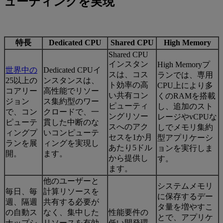
ューティングを実現
特長
Dedicated CPU
Shared CPU
High Memory
Shared CPU
インスタン
High Memoryプ
世界中の
Dedicated CPUイ
スは、コス
ランでは、専用
25以上の
ンスタンスは、
ト効率の高
CPU上により多
コアリー
高性能でリソー
い共有コン
くのRAMを搭載
ジョン
ス集約型のワー
ピューティ
し、追加のスト
で、コン
クロードで、一
ングリソー
レージやvCPUな
ピューテ
貫した中断のな
スへのアク
しでメモリ集約
ィングプ
いコンピューテ
セスを1か月
型アプリケーシ
ランを展
ィングを実現し
あたり5ドル
ョンを実行しま
開。
ます。
から提供し
す。
ます。
他のユーザーと
システムメモリ
毎日、毎
計算リソースを
に保存するデー
週、隔週
共有する必要が
タ量を増やすこ
の自動ス
なく、集中した
性能要件の
とで、アプリケ
ナップシ
リソースを有効
低い開発環