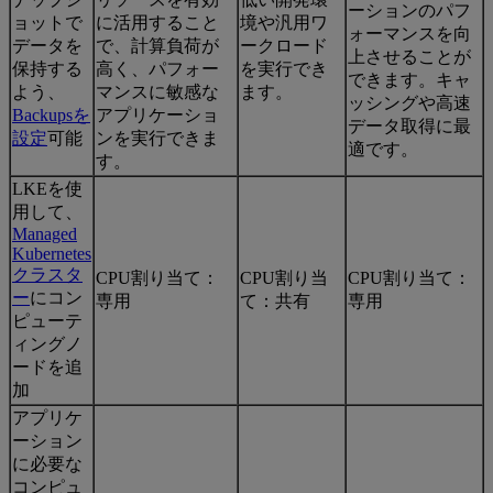
ーションのパフ
ョットで
に活用すること
境や汎用ワ
ォーマンスを向
データを
で、計算負荷が
ークロード
上させることが
保持する
高く、パフォー
を実行でき
できます。キャ
よう、
マンスに敏感な
ます。
ッシングや高速
Backupsを
アプリケーショ
データ取得に最
設定
可能
ンを実行できま
適です。
す。
LKEを使
用して、
Managed
Kubernetes
クラスタ
CPU割り当て：
CPU割り当
CPU割り当て：
ー
にコン
専用
て：共有
専用
ピューテ
ィングノ
ードを追
加
アプリケ
ーション
に必要な
コンピュ