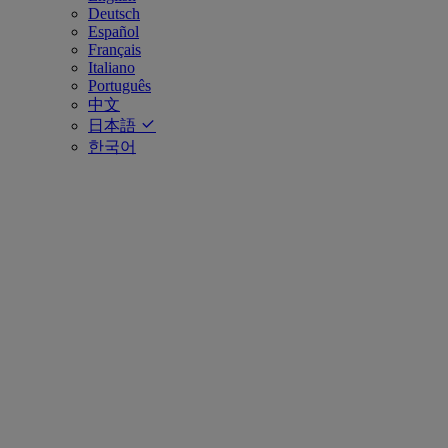
Deutsch
Español
Français
Italiano
Português
中文
日本語
한국어