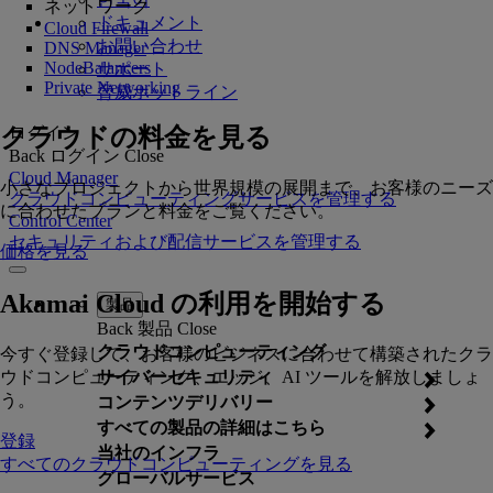
ネットワーク
ドキュメント
Cloud Firewall
お問い合わせ
DNS Manager
NodeBalancers
サポート
Private Networking
脅威ホットライン
クラウドの料金を見る
ログイン
Back
ログイン
Close
Cloud Manager
小さなプロジェクトから世界規模の展開まで、お客様のニーズ
クラウドコンピューティングサービスを管理する
に合わせたプランと料金をご覧ください。
Control Center
セキュリティおよび配信サービスを管理する
価格を見る
Akamai Cloud の利用を開始する
製品
Back
製品
Close
クラウドコンピューティング
今すぐ登録して、お客様のビジネスに合わせて構築されたクラ
ウドコンピューティング、エッジ、AI ツールを解放しましょ
サイバーセキュリティ
う。
コンテンツデリバリー
すべての製品の詳細はこちら
登録
当社のインフラ
すべてのクラウドコンピューティングを見る
グローバルサービス