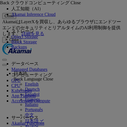
Back
クラウドコンピューティング
Close
人工知能（AI）
Akamai Inference Cloud
Close
AkamaiはLayerXを買収し、あらゆるブラウザにエンドツー
エンドのセキュリティとリアルタイムのAI利用制御を提供
ストレージ
します。
詳細を見る
Object Storage
Close
Block Storage
Backups
データベース
Managed Databases
日本語
コンピューティング
Back
Language
Close
GPU
English
CPU
Deutsch
Kubernetes
Español
App Platform
Français
Accelerated Compute
Italiano
Português
中文
サーバーレス
日本語
Akamai Functions
한국어