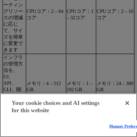
ーティン
グリソー
CPUコア：2 – 64
CPUコア：1
CPUコア：2 – 16
スの増減
コア
– 32コア
コア
に応じ
て、サイ
ズを簡単
に変更で
きます
インフラ
の管理方
法を、
UI、
API、
メモリ：4 – 512
メモリ：1 –
メモリ：24 – 300
CLI、開
GB
192 GB
GB
発者ツー
ルの統合
Your cookie choices and AI settings
から選択
for this website
します
Akamai
Manage Prefer
Cloudの
プ
ールされ