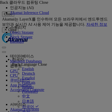
Back
클라우드 컴퓨팅
Close
인공지능 (AI)
Akamai Inference Cloud
Close
Akamai는 LayerX를 인수하여 모든 브라우저에서 엔드투엔드
보안과 실시간 AI 사용 제어 기능을 제공합니다.
자세한 정보
스토리지
Close
Object Storage
Block Storage
Backups
데이터베이스
한국어
Managed Databases
Back
Language
Close
컴퓨트
English
GPU
Deutsch
CPU
Español
쿠버네티스
Français
App Platform
Italiano
Accelerated Compute
Português
中文
日本語
서버리스
한국어
Akamai Functions
문서