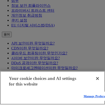
법무
정보 보안 컴플라이언스
프라이버시 트러스트 센터
개인정보 취급방침
쿠키 설정
EU 디지털 서비스법(DSA)
용어
API 보안이란 무엇일까요?
CDN이란 무엇일까요?
클라우드 컴퓨팅이란 무엇인가요?
사이버 보안이란 무엇일까요?
DDoS 공격이란 무엇일까요?
마이크로세그멘테이션이란 무엇일까요?
WAAP이란?
제로 트러스트란 무엇일까요?
Your cookie choices and AI settings
모두 보기
for this website
Manage Prefer