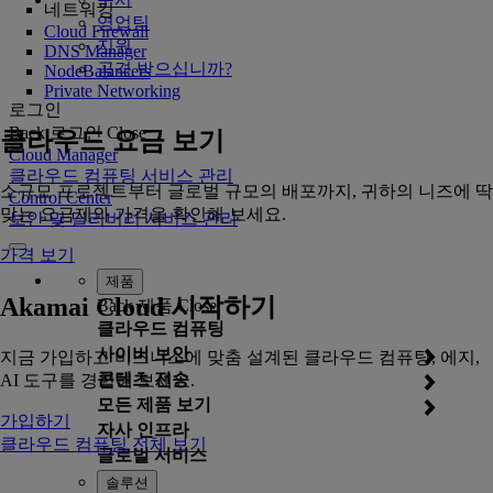
네트워킹
영업팀
Cloud Firewall
지원
DNS Manager
공격 받으십니까?
NodeBalancers
Private Networking
로그인
Back
로그인
Close
클라우드 요금 보기
Cloud Manager
클라우드 컴퓨팅 서비스 관리
소규모 프로젝트부터 글로벌 규모의 배포까지, 귀하의 니즈에 딱
Control Center
맞는 요금제와 가격을 확인해 보세요.
보안 및 딜리버리 서비스 관리
가격 보기
제품
Akamai Cloud 시작하기
Back
제품
Close
클라우드 컴퓨팅
사이버 보안
지금 가입하고 비즈니스에 맞춤 설계된 클라우드 컴퓨팅, 에지,
콘텐츠 전송
AI 도구를 경험해 보세요.
모든 제품 보기
가입하기
자사 인프라
클라우드 컴퓨팅 전체 보기
글로벌 서비스
솔루션