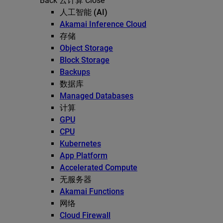
Back
云计算
Close
人工智能 (AI)
Akamai Inference Cloud
存储
Object Storage
Block Storage
Backups
数据库
Managed Databases
计算
GPU
CPU
Kubernetes
App Platform
Accelerated Compute
无服务器
Akamai Functions
网络
Cloud Firewall