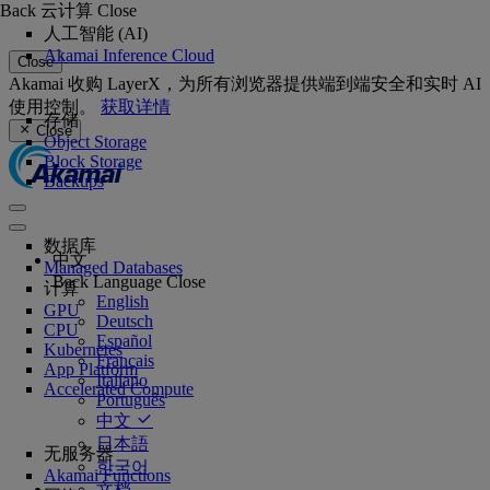
Back
云计算
Close
人工智能 (AI)
Akamai Inference Cloud
Close
Akamai 收购 LayerX，为所有浏览器提供端到端安全和实时 AI
使用控制。
获取详情
存储
Close
Object Storage
Block Storage
Backups
数据库
中文
Managed Databases
Back
Language
Close
计算
English
GPU
Deutsch
CPU
Español
Kubernetes
Français
App Platform
Italiano
Accelerated Compute
Português
中文
日本語
无服务器
한국어
Akamai Functions
文档