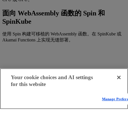
面向 WebAssembly 函数的 Spin 和
SpinKube
使用 Spin 构建可移植的 WebAssembly 函数。在 SpinKube 或
Akamai Functions 上实现无缝部署。
Your cookie choices and AI settings
for this website
Manage Prefer