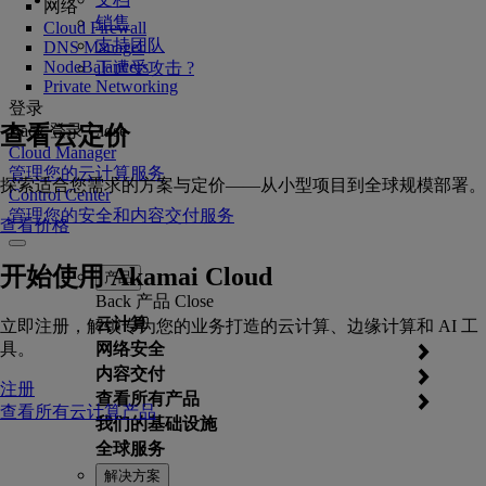
网络
销售
Cloud Firewall
支持团队
DNS Manager
NodeBalancers
正遭受攻击 ?
Private Networking
登录
查看云定价
Back
登录
Close
Cloud Manager
管理您的云计算服务
探索适合您需求的方案与定价——从小型项目到全球规模部署。
Control Center
管理您的安全和内容交付服务
查看价格
开始使用 Akamai Cloud
产品
Back
产品
Close
云计算
立即注册，解锁专为您的业务打造的云计算、边缘计算和 AI 工
具。
网络安全
内容交付
注册
查看所有产品
查看所有云计算产品
我们的基础设施
全球服务
解决方案