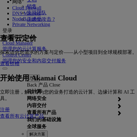
网络
销售
Cloud Firewall
支持团队
DNS Manager
NodeBalancers
正遭受攻击 ?
Private Networking
登录
查看云定价
Back
登录
Close
Cloud Manager
管理您的云计算服务
探索适合您需求的方案与定价——从小型项目到全球规模部署。
Control Center
管理您的安全和内容交付服务
查看价格
开始使用 Akamai Cloud
产品
Back
产品
Close
云计算
立即注册，解锁专为您的业务打造的云计算、边缘计算和 AI 工
具。
网络安全
内容交付
注册
查看所有产品
查看所有云计算产品
我们的基础设施
全球服务
解决方案