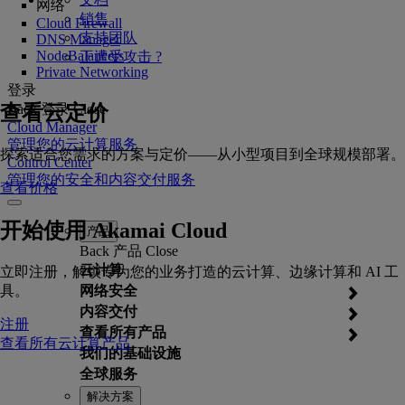
网络
销售
Cloud Firewall
支持团队
DNS Manager
NodeBalancers
正遭受攻击 ?
Private Networking
登录
查看云定价
Back
登录
Close
Cloud Manager
管理您的云计算服务
探索适合您需求的方案与定价——从小型项目到全球规模部署。
Control Center
管理您的安全和内容交付服务
查看价格
开始使用 Akamai Cloud
产品
Back
产品
Close
云计算
立即注册，解锁专为您的业务打造的云计算、边缘计算和 AI 工
具。
网络安全
内容交付
注册
查看所有产品
查看所有云计算产品
我们的基础设施
全球服务
解决方案