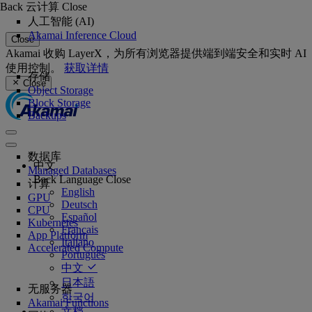
Back
云计算
Close
人工智能 (AI)
Akamai Inference Cloud
Close
Akamai 收购 LayerX，为所有浏览器提供端到端安全和实时 AI
使用控制。
获取详情
存储
Close
Object Storage
Block Storage
Backups
数据库
中文
Managed Databases
Back
Language
Close
计算
English
GPU
Deutsch
CPU
Español
Kubernetes
Français
App Platform
Italiano
Accelerated Compute
Português
中文
日本語
无服务器
한국어
Akamai Functions
文档