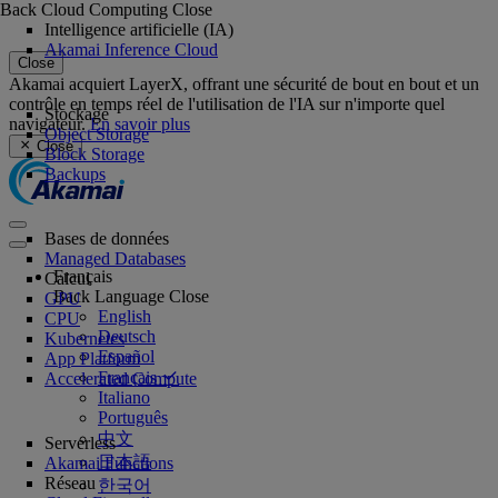
Back
Cloud Computing
Close
Intelligence artificielle (IA)
Akamai Inference Cloud
Close
Akamai acquiert LayerX, offrant une sécurité de bout en bout et un
contrôle en temps réel de l'utilisation de l'IA sur n'importe quel
Stockage
navigateur.
En savoir plus
Object Storage
Close
Block Storage
Backups
Bases de données
Managed Databases
Français
Calcul
Back
Language
Close
GPU
English
CPU
Deutsch
Kubernetes
Español
App Platform
Français
Accelerated Compute
Italiano
Português
中文
Serverless
日本語
Akamai Functions
Réseau
한국어